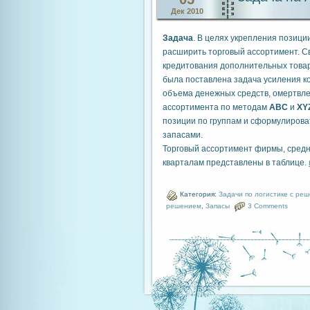
Дек 2010
Задача
. В целях укрепления позиц
расширить торговый ассортимент. С
кредитования дополнительных товар
была поставлена задача усиления к
объема денежных средств, омертвле
ассортимента по методам
АВС
и
XY
позиции по группам и сформулиров
запасами.
Торговый ассортимент фирмы, средн
кварталам представлены в таблице.
Категория:
Задачи по логистике с ре
решением
,
Запасы
3 Comments