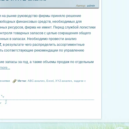
Автор:
admin
ии на рынке руководство фирмы приняло решение
вободных финансовых средств, необходимых для
ных ресурсов, фирма не имеет. Перед службой логистики
онтроля товарных запасов с целью сокращения общего
нных в запасах. Необходимо провести анализ
Z
, в результате чего распределить ассортиментные
ать соответствующие рекомендации по управлению
ие запасы за год, а также объемы продаж по отдельным
more...
шениями
Метки:
ABC-анализ
,
Excel
,
XYZ-анализ
,
задачи с