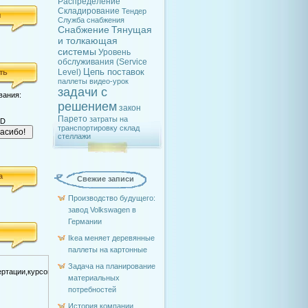
Распределение
Складирование
Тендер
я
Служба снабжения
Снабжение
Тянущая
и толкающая
системы
Уровень
обслуживания (Service
Цепь поставок
Level)
ть
паллеты
видео-урок
задачи с
вания:
решением
закон
Парето
затраты на
SD
транспортировку
склад
стеллажи
а
Свежие записи
Производство будущего:
завод Volkswagen в
Германии
Ikea меняет деревянные
паллеты на картонные
Задача на планирование
материальных
потребностей
История компании