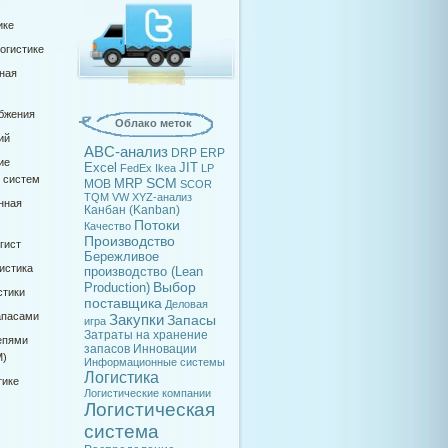
ике
огистике
ная
абжения
Облако меток
ий
ABC-анализ
DRP
ERP
ие
Excel
JIT
FedEx
Ikea
LP
х систем
SCM
MRP
MOB
SCOR
TQM
VW
XYZ-анализ
нная
Канбан (Kanban)
Потоки
Качество
Производство
гист
Бережливое
истика
производство (Lean
Выбор
Production)
стики
поставщика
Деловая
апасами
Закупки
Запасы
игра
Затраты на хранение
епями
запасов
Инновации
M)
Информационные системы
Логистика
тике
Логистические компании
Логистическая
система