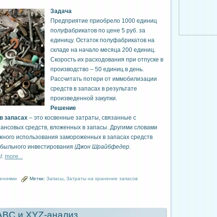
Задача
Предприятие приобрело 1000 единиц
полуфабрикатов по цене 5 руб. за
единицу. Остаток полуфабрикатов на
складе на начало месяца 200 единиц.
Скорость их расходования при отпуске в
производство – 50 единиц в день.
Рассчитать потери от иммобилизации
средств в запасах в результате
произведенной закупки.
Решение
в запасах
– это косвенные затраты, связанные с
нсовых средств, вложенных в запасы. Другими словами
жного использования замороженных в запасах средств
ибыльного инвестирования /
Джон Шрайбфедер.
и
/.
more...
шениями
Метки:
Запасы
,
Затраты на хранение запасов
ABC и XYZ-анализ