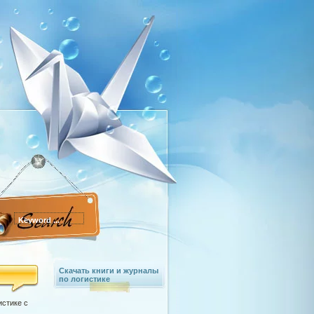
Скачать книги и журналы
по логистике
истике с