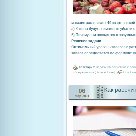
магазин заказывает 49 кварт свежей 
а) Каковы будут возможные убытки от
б) Почему они находятся в разумны
Решение задачи
Оптимальный уровень запасов с уче
запаса определяется по формуле:
m
Категория:
Задачи по логистике с ре
обслуживания (Service Level)
One Co
Как рассчи
06
Мар 2011