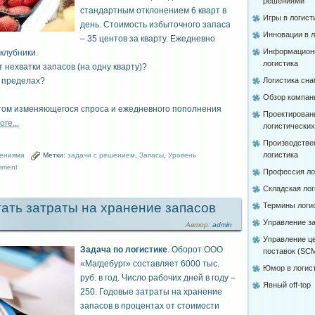
решениями
стандартным отклонением 6 кварт в
Игры в логист
день. Стоимость избыточного запаса
Инновации в л
– 35 центов за кварту. Ежедневно
Информацион
клубники.
логистика
 нехватки запасов (на одну кварту)?
х пределах?
Логистика сн
Обзор компан
том изменяющегося спроса и ежедневного пополнения
Проектирован
ore...
логистически
Производстве
логистика
шениями
Метки:
задачи с решением
,
Запасы
,
Уровень
mment
Профессия ло
Складская лог
тать затраты на хранение запасов
Термины логи
Управление з
Автор:
admin
Управление ц
Задача по логистике
. Оборот ООО
поставок (SC
«Магдебург» составляет 6000 тыс.
Юмор в логис
руб. в год. Число рабочих дней в году –
Явный off-top
250. Годовые затраты на хранение
запасов в процентах от стоимости