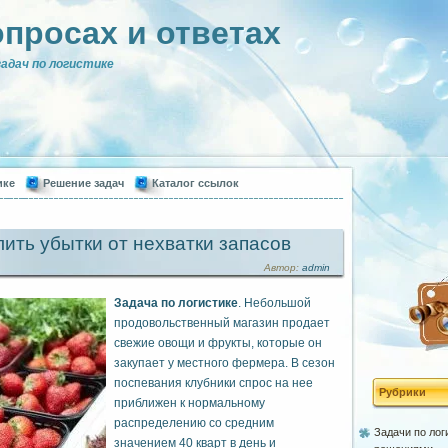
опросах и ответах
адач по логистике
ике
Решение задач
Каталог ссылок
лить убытки от нехватки запасов
Автор:
admin
Задача по логистике
. Небольшой
продовольственный магазин продает
свежие овощи и фрукты, которые он
закупает у местного фермера. В сезон
поспевания клубники спрос на нее
Рубрики
приближен к нормальному
распределению со средним
Задачи по лог
значением 40 кварт в день и