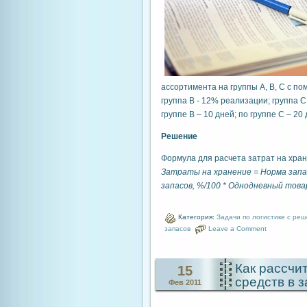
ассортимента на группы А, В, С с п
группа В - 12% реализации; группа С
группе В – 10 дней; по группе С – 20 
Решение
Формула для расчета затрат на хран
Затраты на хранение = Норма запа
запасов, %/100 * Однодневный товар
Категория:
Задачи по логистике с ре
запасов
Leave a Comment
Как рассчи
15
средств в 
Фев 2011