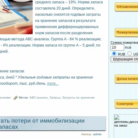
среднего запаса – 19%. Норма запаса
Объявлени
составляла 20 дней. Определите,
насколько снизятся годовые затраты
на хранение запасов в результате
применения дифференцированных
Пожертвова
норм запасов после разделения
омощью метода АВС-анализа. Группа А - 84 % реализации;
Сумма пожертво
 - 4% реализации. Норма запаса по группе А – 5 дней; по
RUB
дней.
RUB
U
ение запасов:
са, дней * Удельные годовые затраты на хранение
Доска почет
ооборот, тыс. руб./день.
more...
шениями
Метки:
ABC-анализ
,
Запасы
,
Затраты на хранение
Советуем
тать потери от иммобилизации
запасах
Автор:
admin