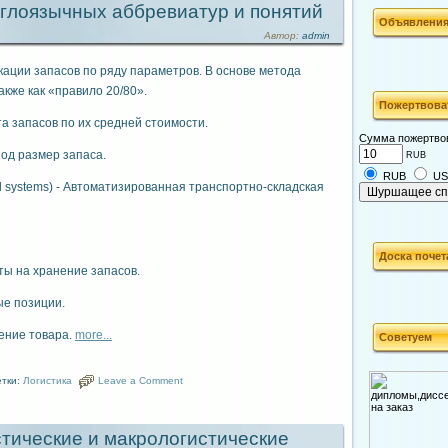
глоязычных аббревиатур и понятий
Объявлени
Автор:
admin
ации запасов по ряду параметров. В основе метода
кже как «правило 20/80».
Пожертвова
та запасов по их средней стоимости.
Сумма пожертво
од размер запаса.
RUB
RUB
U
val systems) - Автоматизированная транспортно-складская
Доска почет
аты на хранение запасов.
ые позиции.
ение товара.
more...
Советуем
тки:
Логистика
Leave a Comment
тические и макрологистические