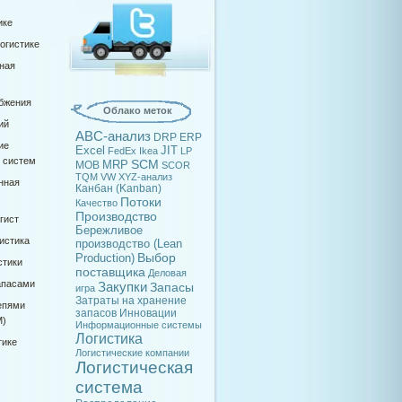
ике
огистике
ная
абжения
Облако меток
ий
ABC-анализ
DRP
ERP
ие
Excel
JIT
FedEx
Ikea
LP
х систем
SCM
MRP
MOB
SCOR
TQM
VW
XYZ-анализ
нная
Канбан (Kanban)
Потоки
Качество
Производство
гист
Бережливое
истика
производство (Lean
Выбор
Production)
стики
поставщика
Деловая
апасами
Закупки
Запасы
игра
Затраты на хранение
епями
запасов
Инновации
M)
Информационные системы
Логистика
тике
Логистические компании
Логистическая
система