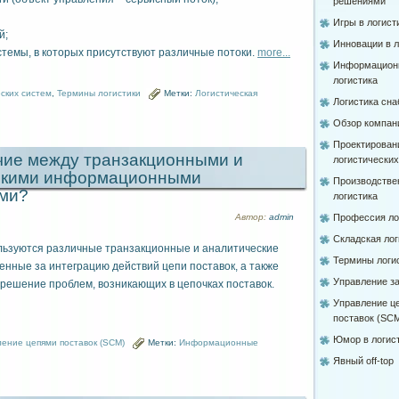
решениями
Игры в логист
й;
Инновации в л
темы, в которых присутствуют различные потоки.
more...
Информацион
логистика
ских систем
,
Термины логистики
Метки:
Логистическая
Логистика сн
Обзор компан
Проектирован
чие между транзакционными и
логистически
скими информационными
Производстве
ями?
логистика
Автор:
admin
Профессия ло
Складская лог
льзуются различные транзакционные и аналитические
Термины логи
венные за интеграцию действий цепи поставок, а также
Управление з
ешение проблем, возникающих в цепочках поставок.
Управление ц
поставок (SC
Юмор в логис
ление цепями поставок (SCM)
Метки:
Информационные
Явный off-top