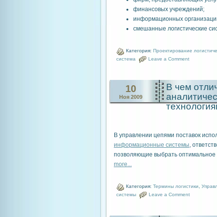
финансовых учреждений;
информационных организаци
смешанные логистические сис
Категория:
Проектирование логистиче
система
Leave a Comment
В чем отли
10
аналитиче
Ноя 2009
технологи
В управлении цепями поставок испо
информационные системы
, ответст
позволяющие выбрать оптимальное р
more...
Категория:
Термины логистики
,
Управ
системы
Leave a Comment