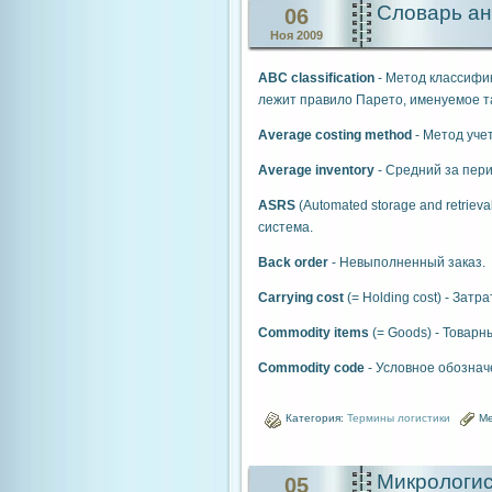
Словарь ан
06
Ноя 2009
ABC classification
- Метод классифик
лежит правило Парето, именуемое та
Average costing method
- Метод уче
Average inventory
- Средний за пери
ASRS
(Automated storage and retrie
система.
Back order
- Невыполненный заказ.
Carrying cost
(= Holding cost) - Затр
Commodity items
(= Goods) - Товарн
Commodity code
- Условное обознач
Категория:
Термины логистики
Ме
Микрологис
05