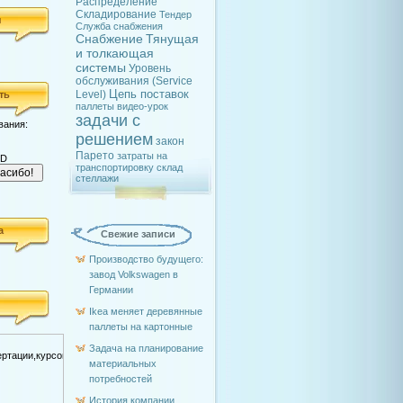
Распределение
Складирование
Тендер
я
Служба снабжения
Снабжение
Тянущая
и толкающая
системы
Уровень
обслуживания (Service
Цепь поставок
Level)
ть
паллеты
видео-урок
задачи с
вания:
решением
закон
Парето
затраты на
SD
транспортировку
склад
стеллажи
а
Свежие записи
Производство будущего:
завод Volkswagen в
Германии
Ikea меняет деревянные
паллеты на картонные
Задача на планирование
материальных
потребностей
История компании