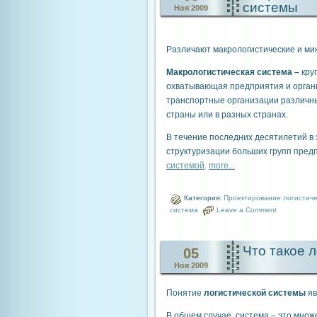
системы
Ноя 2009
Различают макрологистические и ми
Макрологистическая система –
кру
охватывающая предприятия и орган
транспортные организации различны
страны или в разных странах.
В течение последних десятилетий в
структуризации больших групп пред
системой
.
more...
Категория:
Проектирование логистиче
система
Leave a Comment
Что такое 
05
Ноя 2009
Понятие
логистической системы
яв
В общем случае, система –
это множ