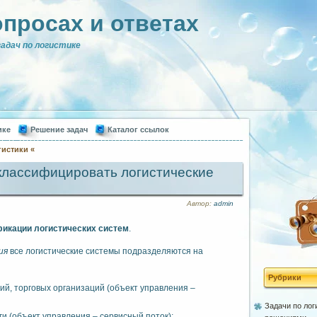
опросах и ответах
адач по логистике
ике
Решение задач
Каталог ссылок
гистики «
классифицировать логистические
Автор:
admin
икации логистических систем
.
ия
все логистические системы подразделяются на
Рубрики
й, торговых организаций (объект управления –
Задачи по лог
и (объект управления – сервисный поток);