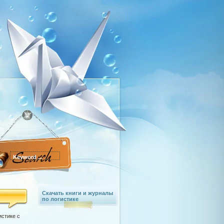
Скачать книги и журналы
по логистике
истике с