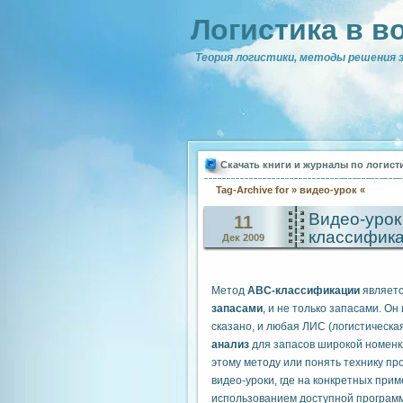
Логистика в в
Теория логистики, методы решения з
Скачать книги и журналы по логист
Tag-Archive for » видео-урок «
Видео-урок
11
классифик
Дек 2009
Метод
ABC-классификации
являетс
запасами
, и не только запасами. Он
сказано, и любая ЛИС (логистическ
анализ
для запасов широкой номенк
этому методу или понять технику пр
видео-уроки, где на конкретных при
использованием доступной програ