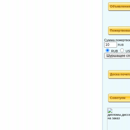
Объявлени
Пожертвова
Сумма пожертво
RUB
RUB
U
Доска почет
Советуем