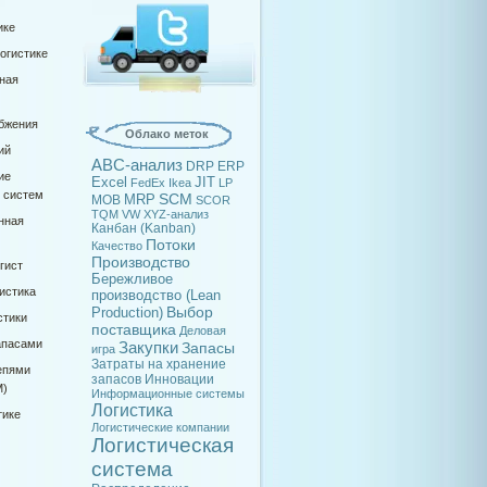
ике
огистике
ная
абжения
Облако меток
ий
ABC-анализ
DRP
ERP
ие
Excel
JIT
FedEx
Ikea
LP
х систем
SCM
MRP
MOB
SCOR
TQM
VW
XYZ-анализ
нная
Канбан (Kanban)
Потоки
Качество
Производство
гист
Бережливое
истика
производство (Lean
Выбор
Production)
стики
поставщика
Деловая
апасами
Закупки
Запасы
игра
Затраты на хранение
епями
запасов
Инновации
M)
Информационные системы
Логистика
тике
Логистические компании
Логистическая
система