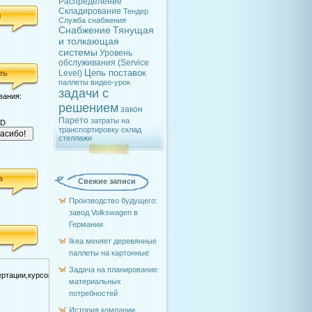
Распределение
Складирование
Тендер
я
Служба снабжения
Снабжение
Тянущая
и толкающая
системы
Уровень
обслуживания (Service
Цепь поставок
Level)
ть
паллеты
видео-урок
задачи с
вания:
решением
закон
Парето
затраты на
SD
транспортировку
склад
стеллажи
а
Свежие записи
Производство будущего:
завод Volkswagen в
Германии
Ikea меняет деревянные
паллеты на картонные
Задача на планирование
материальных
потребностей
История компании