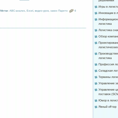
решениями
Игры в логист
Метки:
ABC-анализ
,
Excel
,
видео-урок
,
закон Парето
6
Инновации в л
Информацион
логистика
Логистика сн
Обзор компан
Проектирован
логистически
Производстве
логистика
Профессия ло
Складская лог
Термины логи
Управление з
Управление ц
поставок (SC
Юмор в логис
Явный off-top