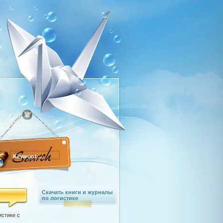
Скачать книги и журналы
по логистике
истике с