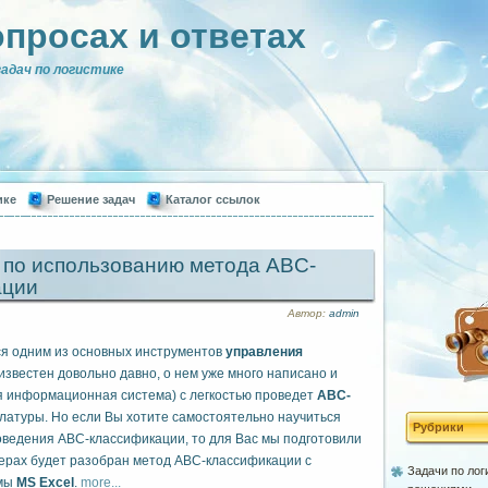
опросах и ответах
адач по логистике
ике
Решение задач
Каталог ссылок
 по использованию метода ABC-
ации
Автор:
admin
я одним из основных инструментов
управления
 известен довольно давно, о нем уже много написано и
ая информационная система) с легкостью проведет
АВС-
латуры. Но если Вы хотите самостоятельно научиться
Рубрики
оведения ABC-классификации, то для Вас мы подготовили
мерах будет разобран метод АВС-классификации с
Задачи по лог
ммы
MS Excel
.
more...