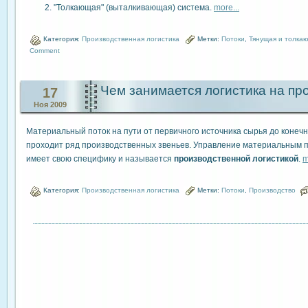
"Толкающая" (выталкивающая) система.
more...
Категория:
Производственная логистика
Метки:
Потоки
,
Тянущая и толка
Comment
Чем занимается логистика на пр
17
Ноя 2009
Материальный поток на пути от первичного источника сырья до конеч
проходит ряд производственных звеньев. Управление материальным п
имеет свою специфику и называется
производственной логистикой
.
m
Категория:
Производственная логистика
Метки:
Потоки
,
Производство