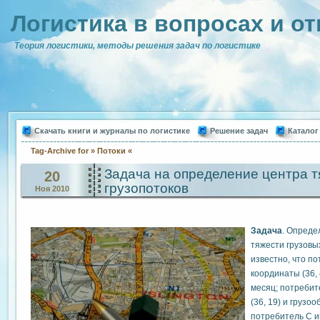
Логистика в вопросах и от
Теория логистики, методы решения задач по логистике
Скачать книги и журналы по логистике
Решение задач
Каталог
Tag-Archive for » Потоки «
Задача на определение центра 
20
грузопотоков
Ноя 2010
Задача
. Опреде
тяжести грузовы
известно, что п
координаты (36, 
месяц; потребит
(36, 19) и грузоо
потребитель С и