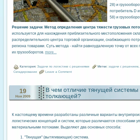
28) и грузооборо
потребитель D и
58) и грузооборо
Решение задачи
.
Метод определения центра тяжести грузовых пото
используется для нахождения приблизительного местоположения скл
распределительного центра торговой организации, снабжающего пот
региона товарами. Суть метода - найти равноудаленную точку от всех
их грузооборотов.
more...
Категория:
Задачи по логистике с решениями
Метки:
задачи с решением
Складирование
Leave a Comment
В чем отличие тянущей системы
19
толкающей?
Ноя 2009
К настоящему времени разработаны различные варианты внутрипрои
логистических концепций и систем, которые различаются способами у
материальными потоками. Выделяют два основных способа:
"Тянущая" (вытягивающая) система.