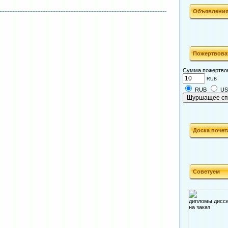
Объявлени
Пожертвова
Сумма пожертво
RUB
RUB
U
Доска почет
Советуем