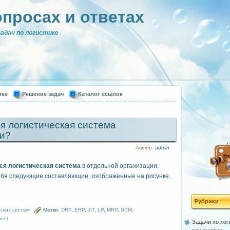
опросах и ответах
адач по логистике
ике
Решение задач
Каталог ссылок
ся логистическая система
и?
Автор:
admin
тся логистическая система
в отдельной организации.
себя следующие составляющие, изображенные на рисунке.
Рубрики
ских систем
Метки:
DRP
,
ERP
,
JIT
,
LP
,
MRP
,
SCM
,
ent
Задачи по лог