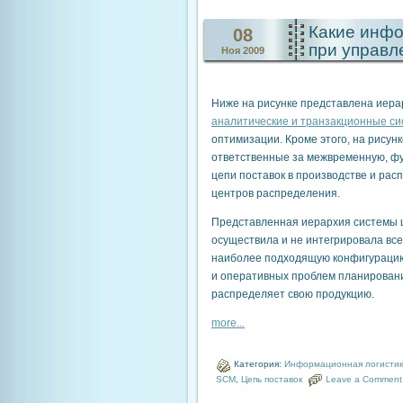
Какие инф
08
при управл
Ноя 2009
Ниже на рисунке представлена иера
аналитические и транзакционные с
оптимизации. Кроме этого, на рису
ответственные за межвременную, фу
цепи поставок в производстве и рас
центров распределения.
Представленная иерархия системы ц
осуществила и не интегрировала все
наиболее подходящую конфигурацию,
и оперативных проблем планировани
распределяет свою продукцию.
more...
Категория:
Информационная логисти
SCM
,
Цепь поставок
Leave a Comment