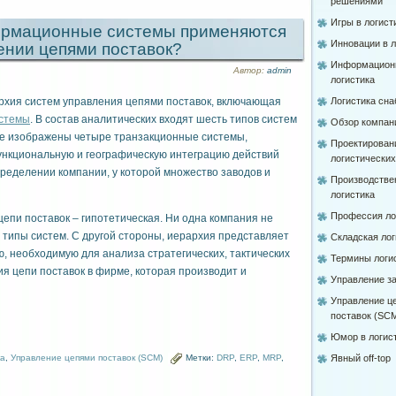
решениями
Игры в логист
ормационные системы применяются
Инновации в л
ении цепями поставок?
Информацион
Автор:
admin
логистика
рхия систем управления цепями поставок, включающая
Логистика сн
истемы
. В состав аналитических входят шесть типов систем
Обзор компан
нке изображены четыре транзакционные системы,
Проектирован
нкциональную и географическую интеграцию действий
логистически
пределении компании, у которой множество заводов и
Производстве
логистика
Профессия ло
епи поставок – гипотетическая. Ни одна компания не
 типы систем. С другой стороны, иерархия представляет
Складская лог
 необходимую для анализа стратегических, тактических
Термины логи
я цепи поставок в фирме, которая производит и
Управление з
Управление ц
поставок (SC
Юмор в логис
ка
,
Управление цепями поставок (SCM)
Метки:
DRP
,
ERP
,
MRP
,
Явный off-top