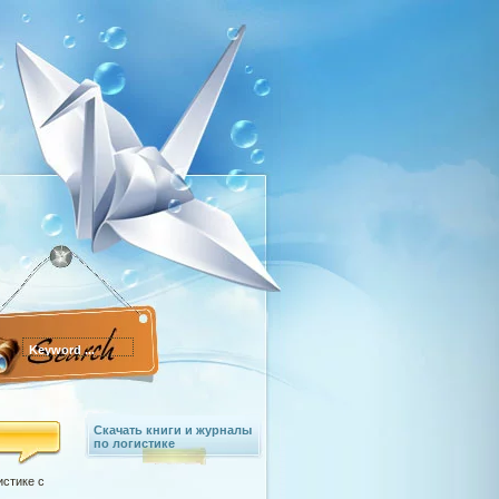
Скачать книги и журналы
по логистике
истике с