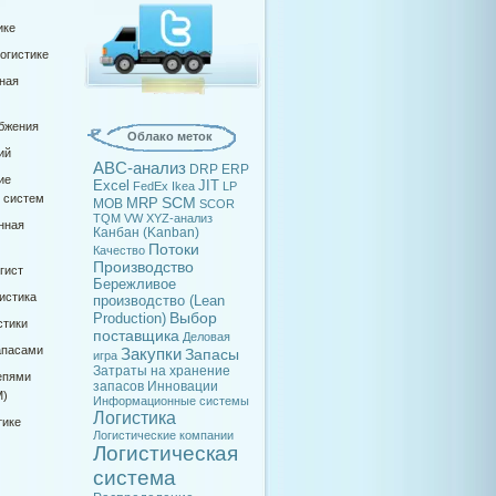
ике
огистике
ная
абжения
Облако меток
ий
ABC-анализ
DRP
ERP
ие
Excel
JIT
FedEx
Ikea
LP
х систем
SCM
MRP
MOB
SCOR
TQM
VW
XYZ-анализ
нная
Канбан (Kanban)
Потоки
Качество
Производство
гист
Бережливое
истика
производство (Lean
Выбор
Production)
стики
поставщика
Деловая
апасами
Закупки
Запасы
игра
Затраты на хранение
епями
запасов
Инновации
M)
Информационные системы
Логистика
тике
Логистические компании
Логистическая
система