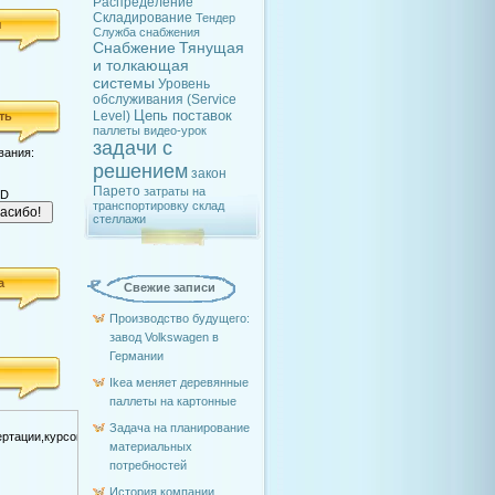
Распределение
Складирование
Тендер
я
Служба снабжения
Снабжение
Тянущая
и толкающая
системы
Уровень
обслуживания (Service
Цепь поставок
Level)
ть
паллеты
видео-урок
задачи с
вания:
решением
закон
Парето
затраты на
SD
транспортировку
склад
стеллажи
а
Свежие записи
Производство будущего:
завод Volkswagen в
Германии
Ikea меняет деревянные
паллеты на картонные
Задача на планирование
материальных
потребностей
История компании