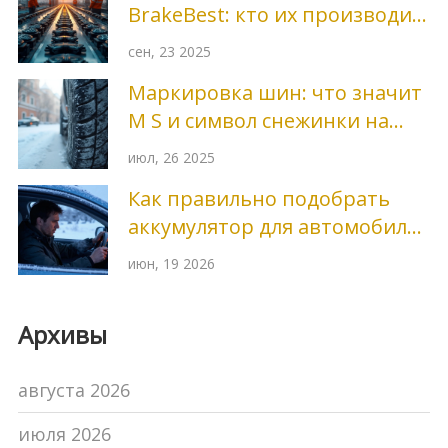
BrakeBest: кто их производит
и чем они отличаются
сен, 23 2025
Маркировка шин: что значит
M S и символ снежинки на
покрышках
июл, 26 2025
Как правильно подобрать
аккумулятор для автомобиля:
пошаговая инструкция
июн, 19 2026
Архивы
августа 2026
июля 2026