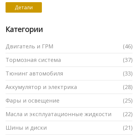
стоит учитывать при оценке старого автомобиля,
Детали
а также как продлить срок службы кузова.
Приведем интересные факты и советы по уходу за
Категории
вашим автомобилем, которые помогут сохранить
его в отличном состоянии.
Двигатель и ГРМ
(46)
Тормозная система
(37)
Тюнинг автомобиля
(33)
Аккумулятор и электрика
(28)
Фары и освещение
(25)
Масла и эксплуатационные жидкости
(22)
Шины и диски
(21)