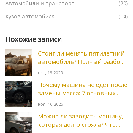
Автомобили и транспорт
(20)
Кузов автомобиля
(14)
Похожие записи
Стоит ли менять пятилетний
автомобиль? Полный разбор
решения
окт, 13 2025
Почему машина не едет после
замены масла: 7 основных
причин и как это исправить
ноя, 16 2025
Можно ли заводить машину,
которая долго стояла? Что
делать, чтобы не сломать