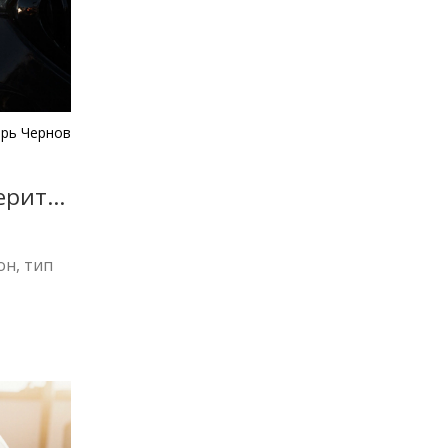
рь Чернов
ерить
он, тип