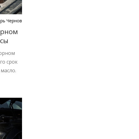
рь Чернов
орном
усы
торном
го срок
 масло.