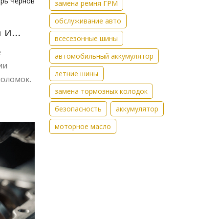
рь Чернов
замена ремня ГРМ
обслуживание авто
 и
всесезонные шины
е
автомобильный аккумулятор
ии
летние шины
поломок.
замена тормозных колодок
безопасность
аккумулятор
моторное масло