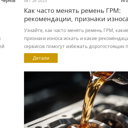
 Чернов
окт 26 2025
Иго
Как часто менять ремень ГРМ:
рекомендации, признаки износа
сервисные интервалы
Узнайте, как часто менять ремень ГРМ, каки
к
признаки износа искать и какие рекомендац
ей
сервисов помогут избежать дорогостоящих 
х
Детали