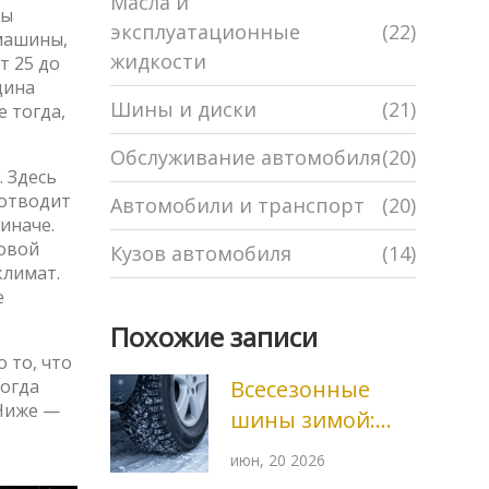
Масла и
бы
эксплуатационные
(22)
 машины,
жидкости
т 25 до
щина
Шины и диски
(21)
е тогда,
Обслуживание автомобиля
(20)
. Здесь
 отводит
Автомобили и транспорт
(20)
 иначе.
товой
Кузов автомобиля
(14)
климат.
е
Похожие записи
 то, что
когда
Всесезонные
 Ниже —
шины зимой:
плюсы, минусы
июн, 20 2026
и когда это