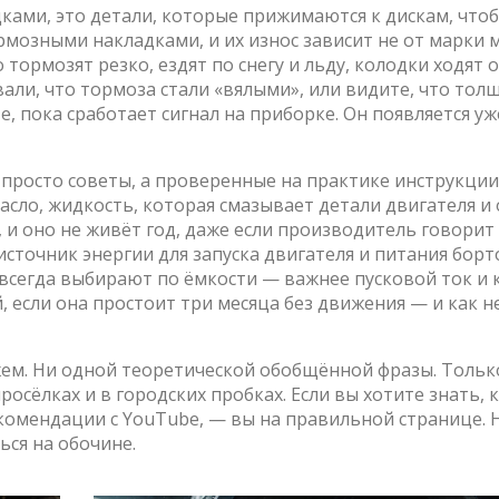
дками
,
это детали, которые прижимаются к дискам, что
рмозными накладками
, и их износ зависит не от марки
о тормозят резко, ездят по снегу и льду, колодки ходят о
вали, что тормоза стали «вялыми», или видите, что тол
, пока сработает сигнал на приборке. Он появляется уж
е просто советы, а проверенные на практике инструкции
асло
,
жидкость, которая смазывает детали двигателя и
, и оно не живёт год, даже если производитель говорит
источник энергии для запуска двигателя и питания бор
е всегда выбирают по ёмкости — важнее пусковой ток и 
, если она простоит три месяца без движения — и как н
жем. Ни одной теоретической обобщённой фразы. Только
росёлках и в городских пробках. Если вы хотите знать, 
екомендации с YouTube, — вы на правильной странице.
ься на обочине.