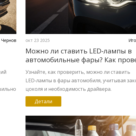
 Чернов
окт 23 2025
Иго
Можно ли ставить LED‑лампы в
автомобильные фары? Как пров
ь
совместимость
щий
Узнайте, как проверить, можно ли ставить
.
LED‑лампы в фары автомобиля, учитывая зак
авильно
цоколя и необходимость драйвера.
Детали