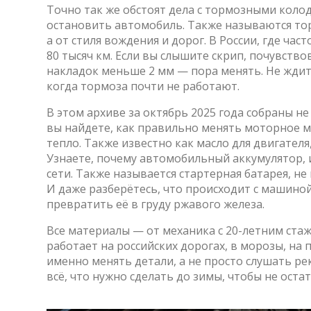
Точно так же обстоят дела с
тормозными коло
остановить автомобиль
. Также называются
то
а от стиля вождения и дорог.
В России, где част
80 тысяч км. Если вы слышите скрип, почувство
накладок меньше 2 мм — пора менять. Не ждите
когда тормоза почти не работают.
В этом архиве за октябрь 2025 года собраны н
вы найдете, как правильно менять
моторное м
тепло
. Также известно как
масло для двигателя
Узнаете, почему
автомобильный аккумулятор
,
сети
. Также называется
стартерная батарея
, н
И даже разберётесь, что происходит с машиной
превратить её в груду ржавого железа.
Все материалы — от механика с 20-летним ста
работает на российских дорогах, в морозы, на п
именно менять детали, а не просто слушать р
всё, что нужно сделать до зимы, чтобы не остат