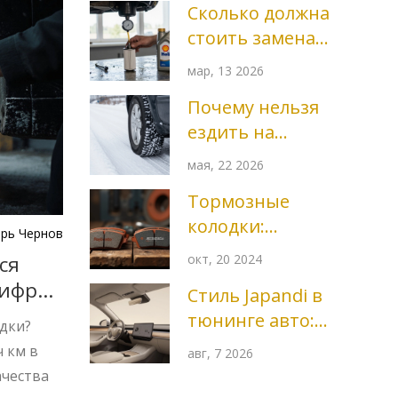
Сколько должна
безопасно
стоить замена
масла в
мар, 13 2026
двигателе
Почему нельзя
автомобиля
ездить на
всесезонной
мая, 22 2026
резине: риски,
Тормозные
мифы и
колодки:
реальность
рь Чернов
Raybestos или
ся
окт, 20 2024
Acdelco?
цифры
Стиль Japandi в
тюнинге авто:
дки?
как создать
ч км в
авг, 7 2026
интерьер в духе
ачества
скандинавского