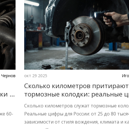
 Чернов
окт 29 2025
Иго
Сколько километров притирают
ки и
тормозные колодки: реальные 
и когда менять
.
Сколько километров служат тормозные коло
же 60-
Реальные цифры для России: от 25 до 80 тыся
ь
зависимости от стиля вождения, климата и к