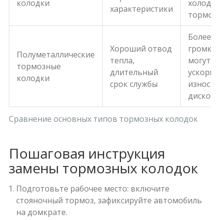
колодки
холодн
характеристики
тормож
Более
Хороший отвод
громкие
Полуметаллические
тепла,
могут
тормозные
длительный
ускорят
колодки
срок службы
износ
дисков
Сравнение основных типов тормозных колодок
Пошаговая инструкция
замены тормозных колодок
Подготовьте рабочее место: включите
стояночный тормоз, зафиксируйте автомобиль
на домкрате.