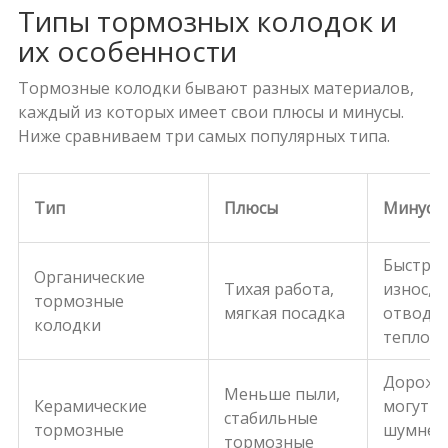
Типы тормозных колодок и
их особенности
Тормозные колодки бывают разных материалов,
каждый из которых имеет свои плюсы и минусы.
Ниже сравниваем три самых популярных типа.
Тип
Плюсы
Минусы
Быстры
Органические
Тихая работа,
износ, 
тормозные
мягкая посадка
отводя
колодки
тепло
Дороже
Меньше пыли,
Керамические
могут б
стабильные
тормозные
шумнее
тормозные