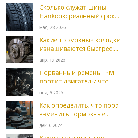
Сколько служат шины
Hankook: реальный срок
службы, пробег и правила
мая, 28 2026
хранения
Какие тормозные колодки
изнашиваются быстрее:
передние или задние и
апр, 19 2026
почему
Порванный ремень ГРМ
портит двигатель: что
происходит и как этого
ноя, 9 2025
избежать
Как определить, что пора
заменить тормозные
колодки: простые советы и
дек, 6 2024
факты
Какого года шины не