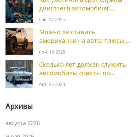
двигателя автомобиля:
практические советы
янв, 17 2025
Можно ли ставить
американки на авто: плюсы,
минусы и реальные
ноя, 16 2025
последствия
Сколько лет должен служить
автомобиль: советы по
продлению срока службы
окт, 26 2024
кузова
Архивы
августа 2026
июля 2026