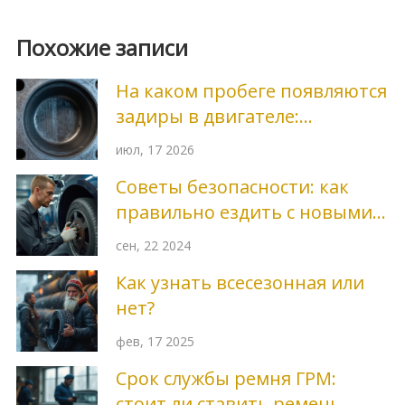
Похожие записи
На каком пробеге появляются
задиры в двигателе:
причины, симптомы и как
июл, 17 2026
избежать
Советы безопасности: как
правильно ездить с новыми
тормозными колодками
сен, 22 2024
Как узнать всесезонная или
нет?
фев, 17 2025
Срок службы ремня ГРМ:
стоит ли ставить ремень