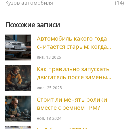
Кузов автомобиля
(14)
Похожие записи
Автомобиль какого года
считается старым: когда
начинается износ кузова и
янв, 13 2026
как его продлить
Как правильно запускать
двигатель после замены
масла: пошаговая инструкция
июл, 25 2025
и советы
Стоит ли менять ролики
вместе с ремнём ГРМ?
ноя, 18 2024