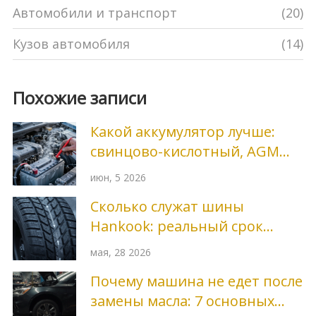
Автомобили и транспорт
(20)
Кузов автомобиля
(14)
Похожие записи
Какой аккумулятор лучше:
свинцово-кислотный, AGM
или EFB? Полное руководство
июн, 5 2026
по выбору в 2026 году
Сколько служат шины
Hankook: реальный срок
службы, пробег и правила
мая, 28 2026
хранения
Почему машина не едет после
замены масла: 7 основных