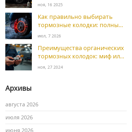
причин и как это исправить
ноя, 16 2025
Как правильно выбирать
тормозные колодки: полный
гид по типам, брендам и
июл, 7 2026
ошибкам
Преимущества органических
тормозных колодок: миф или
реальность?
ноя, 27 2024
Архивы
августа 2026
июля 2026
июня 2026