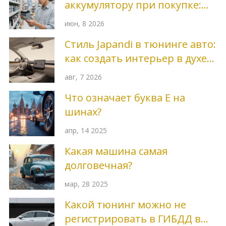
аккумулятору при покупке:
полный гид по дате
июн, 8 2026
производства
Стиль Japandi в тюнинге авто:
как создать интерьер в духе
скандинавского
авг, 7 2026
минимализма и японской
Что означает буква Е на
эстетики
шинах?
апр, 14 2025
Какая машина самая
долговечная?
мар, 28 2025
Какой тюнинг можно не
регистрировать в ГИБДД в