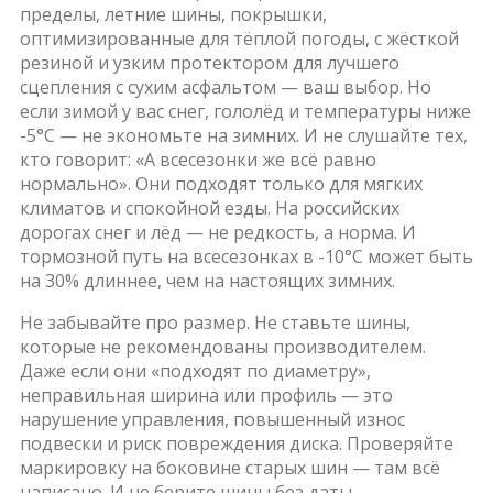
пределы,
летние шины
,
покрышки,
оптимизированные для тёплой погоды, с жёсткой
резиной и узким протектором для лучшего
сцепления с сухим асфальтом
— ваш выбор. Но
если зимой у вас снег, гололёд и температуры ниже
-5°C — не экономьте на зимних. И не слушайте тех,
кто говорит: «А всесезонки же всё равно
нормально». Они подходят только для мягких
климатов и спокойной езды. На российских
дорогах снег и лёд — не редкость, а норма. И
тормозной путь на всесезонках в -10°C может быть
на 30% длиннее, чем на настоящих зимних.
Не забывайте про размер. Не ставьте шины,
которые не рекомендованы производителем.
Даже если они «подходят по диаметру»,
неправильная ширина или профиль — это
нарушение управления, повышенный износ
подвески и риск повреждения диска. Проверяйте
маркировку на боковине старых шин — там всё
написано. И не берите шины без даты