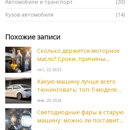
Автомобили и транспорт
(20)
Кузов автомобиля
(14)
Похожие записи
Сколько держится моторное
масло? Сроки, причины
порчи и как их избежать
окт, 22 2025
Какую машину лучше всего
тюнинговать: топ-5 моделей
для стайлинга и
янв, 20 2026
производительности
Светодиодные фары в старую
машину: можно ли поставить
и какие есть подводные