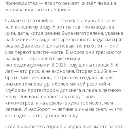
производства — всё это решает, живёт ли ваша
машина или грозит аварией.
Самая частая ошибка — покупать шины по цене
или внешнему виду. А вот на
год производства
шин
,
дата, когда резина была изготовлена, указана
на боковине в виде четырёхзначного кода
смотрят
редко. Даже если шины новые, но им 6 лет — они
уже теряют эластичность. В мороз они трескаются,
на жаре — становятся мягкими и
непредсказуемыми. В 2025 году шины старше 5–6
лет — это риск, а не экономия. Вторая ошибка —
брать
зимние шины
,
покрышки, созданные для
низких температур, с более мягкой резиной и
глубоким протектором для снега и льда
в летнюю
жару. Они изнашиваются за пару тысяч
километров, а на асфальте хуже тормозят, чем
летние. И наоборот — летние шины на снегу — это
как ездить на босу ногу по льду.
Если вы живёте в городе и редко выезжаете за его