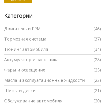
практическими советами по уходу за кузовом,
чтобы машина служила дольше без замены.
Категории
Изучение этих аспектов поможет лучше понять
американский автомобильный рынок и его
Двигатель и ГРМ
(46)
тенденции.
Тормозная система
(37)
Тюнинг автомобиля
(34)
Аккумулятор и электрика
(28)
Фары и освещение
(25)
Масла и эксплуатационные жидкости
(22)
Шины и диски
(21)
Обслуживание автомобиля
(20)