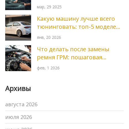
мар, 29 2025
Какую машину лучше всего
тюнинговать: топ-5 моделей
для стайлинга и
янв, 20 2026
производительности
Что делать после замены
ремня ГРМ: пошаговая
проверка и советы для
фев, 1 2026
безопасности
Архивы
августа 2026
июля 2026