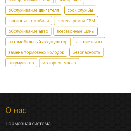
обслуживание двигателя
срок службы
тюнинг автомобиля
замена ремня ГРМ
обслуживание авто
всесезонные шины
автомобильный аккумулятор
летние шины
замена тормозных колодок
безопасность
аккумулятор
моторное масло
О нас
Тормозная система