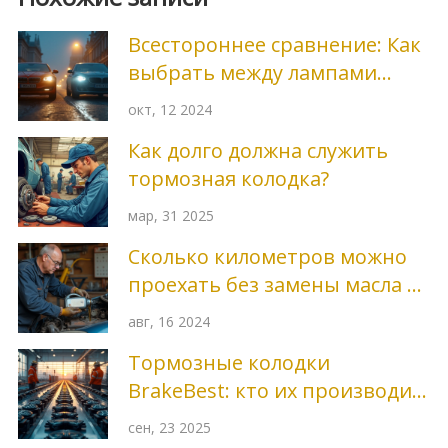
Всестороннее сравнение: Как
выбрать между лампами
Osram и Philips для авто
окт, 12 2024
Как долго должна служить
тормозная колодка?
мар, 31 2025
Сколько километров можно
проехать без замены масла в
двигателе
авг, 16 2024
Тормозные колодки
BrakeBest: кто их производит
и чем они отличаются
сен, 23 2025