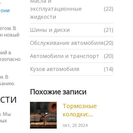
Масла и
т
эксплуатационные
(22)
 они
жидкости
егом. В
Шины и диски
(21)
ен новый
Обслуживание автомобиля
(20)
ний в
Автомобили и транспорт
(20)
безопасно
Кузов автомобиля
(14)
я. В
ванию.
Похожие записи
сти
Тормозные
колодки:
и. Мы
ных
Raybestos или
окт, 20 2024
Acdelco?