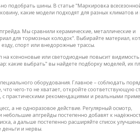
льно подобрать шины. В статье "Маркировка всесезонно
оковину, какие модели подходят для разных климатов и
пгрейда. Мы сравнили керамические, металлические и
риал для тормозных колодок". Выбирайте материал, к
 езду, спорт или внедорожные трассы.
мп на ксеноновые или светодиодные повысит видимость
ар: какие выбрать" вы найдете подборку моделей, их п
специального оборудования. Главное – соблюдать поря
е, что чего-то не хватает, откройте соответствующую с
о, с практическими рекомендациями и реальными прим
есс, а не одноразовое действие. Регулярный осмотр,
и небольшие апгрейды постепенно добавят к надёжнос
писка, а дальше постепенно расширяйте список улучшен
 деньги и нервы.