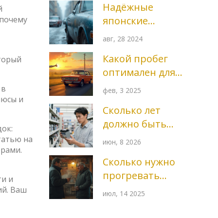
Надёжные
й
 почему
японские
автомобили с
авг, 28 2024
защитой от
Какой пробег
оторый
коррозии
оптимален для
машины 10 лет
 в
фев, 3 2025
люсы и
Сколько лет
должно быть
док:
аккумулятору
татью на
июн, 8 2026
ерами.
при покупке:
Сколько нужно
полный гид по
прогревать
дате
ти и
двигатель перед
ий. Ваш
производства
июл, 14 2025
заменой масла:
правильные