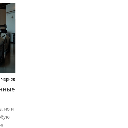
 Чернов
нные
, но и
юбую
ья