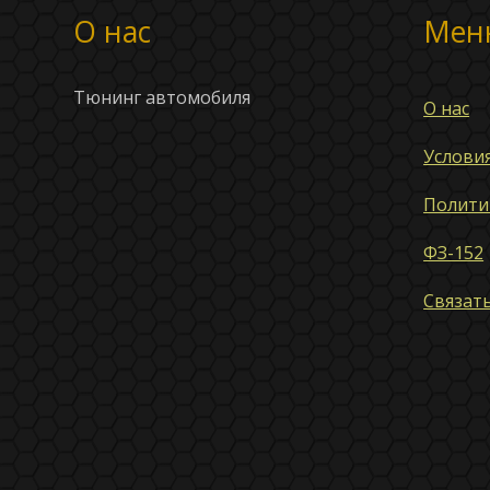
О нас
Мен
Тюнинг автомобиля
О нас
Услови
Полити
ФЗ-152
Связать