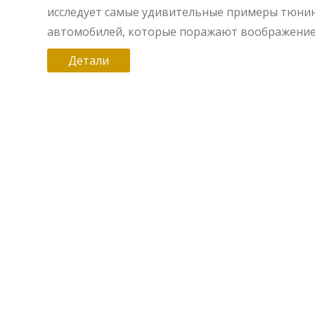
исследует самые удивительные примеры тюни
автомобилей, которые поражают воображение
демонстрируют достижения этой отрасли. Узн
Детали
секреты наиболее знаковых тюнинговых проек
получите вдохновение для собственного авто.
с советами по улучшению внешнего вида и
производительности, будет представлено мно
интересных фактов из мира тюнинга.