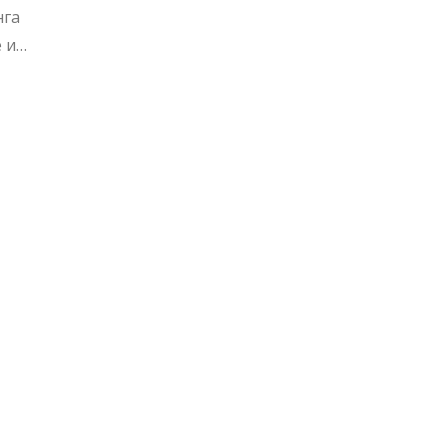
нга
 и
айте
тов и
 Вместе
жество