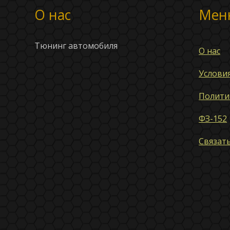
О нас
Мен
Тюнинг автомобиля
О нас
Услови
Полити
ФЗ-152
Связать