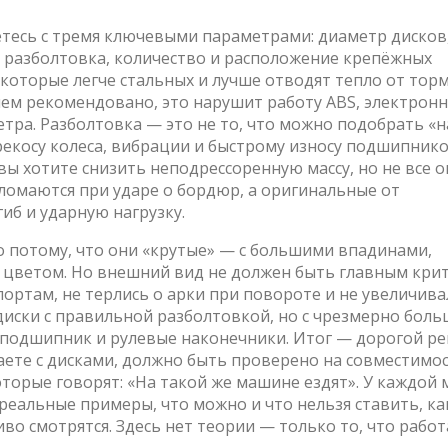
етесь с тремя ключевыми параметрами:
диаметр дисков
,
разболтовка
,
количество и расположение крепёжных
 которые легче стальных и лучше отводят тепло от тор
 чем рекомендовано, это нарушит работу ABS, электрон
тра. Разболтовка — это не то, что можно подобрать «на
екосу колеса, вибрации и быстрому износу подшипнико
ы хотите снизить неподрессоренную массу, но не все о
ломаются при ударе о бордюр, а оригинальные от
иб и ударную нагрузку.
 потому, что они «крутые» — с большими впадинами,
цветом. Но внешний вид не должен быть главным кри
ортам, не терлись о арки при повороте и не увеличива
 диски с правильной разболтовкой, но с чрезмерно бол
й подшипник и рулевые наконечники. Итог — дорогой ре
лаете с дисками, должно быть проверено на совместимос
торые говорят: «На такой же машине ездят». У каждой
реальные примеры, что можно и что нельзя ставить, ка
во смотрятся. Здесь нет теории — только то, что работ