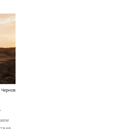
 Чернов
раем
твия.