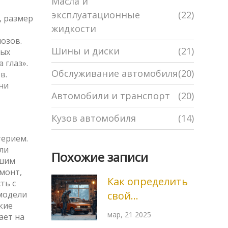
Масла и
эксплуатационные
(22)
,
размер
жидкости
мозов
.
Шины и диски
(21)
ных
 глаз».
Обслуживание автомобиля
(20)
в.
ни
Автомобили и транспорт
(20)
Кузов автомобиля
(14)
терием.
ли
Похожие записи
ьшим
монт,
Как определить
ть с
 модели
свой
кие
аккумулятор
мар, 21 2025
ает на