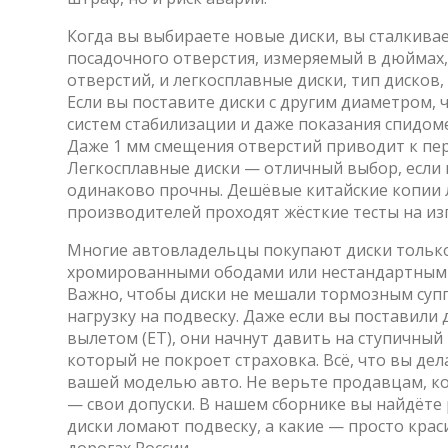
Когда вы выбираете новые диски, вы сталкива
посадочного отверстия, измеряемый в дюймах
отверстий
, и
легкосплавные диски
,
тип дисков,
Если вы поставите диски с другим диаметром,
систем стабилизации и даже показания спидоме
Даже 1 мм смещения отверстий приводит к пер
Легкосплавные диски — отличный выбор, если в
одинаково прочны. Дешёвые китайские копии 
производителей проходят жёсткие тесты на изг
Многие автовладельцы покупают диски только
хромированными ободами или нестандартным 
Важно, чтобы диски не мешали тормозным супп
нагрузку на подвеску. Даже если вы поставили
вылетом (ET), они начнут давить на ступичны
который не покроет страховка. Всё, что вы де
вашей моделью авто. Не верьте продавцам, ко
— свои допуски. В нашем сборнике вы найдёте 
диски ломают подвеску, а какие — просто краси