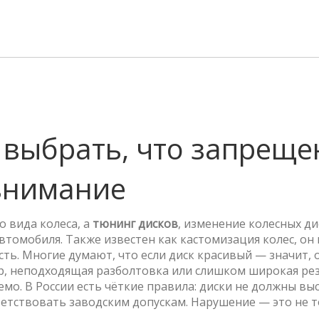
к выбрать, что запреще
 внимание
о вида колеса, а
тюнинг дисков
,
изменение колесных ди
автомобиля
. Также известен как
кастомизация колес
, он
сть
. Многие думают, что если диск красивый — значит, 
р, неподходящая разболтовка или слишком широкая ре
мо. В России есть чёткие правила: диски не должны вы
ветствовать заводским допускам. Нарушение — это не 