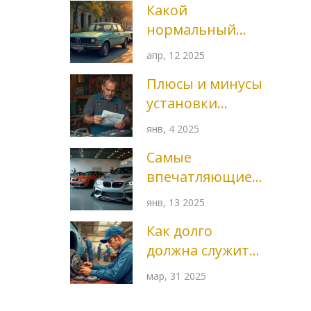
Какой
нормальный
пробег у 10
апр, 12 2025
летней машины?
Плюсы и минусы
установки
аккумулятора
янв, 4 2025
большей
Самые
ёмкости в
впечатляющие
автомобиль
тюнингованные
янв, 13 2025
автомобили в
Как долго
мире
должна служить
тормозная
мар, 31 2025
колодка?