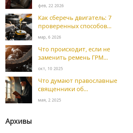
автомобиля
фев, 22 2026
Как сберечь двигатель: 7
проверенных способов
продлить срок службы
мар, 6 2026
мотора
Что происходит, если не
заменить ремень ГРМ
вовремя?
окт, 10 2025
Что думают православные
священники об
астропрогнозах: разбор
мая, 2 2025
позиций РПЦ и мнений
духовенства
Архивы