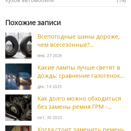
Кузов автомобиля
(14)
Похожие записи
Всепогодные шины дороже,
чем всесезонные?
Разбираемся в ценах и
янв, 27 2026
реальной выгоде
Какие лампы лучше светят в
дождь: сравнение галогенок,
ксенонов и светодиодов
дек, 14 2025
Как долго можно обходиться
без замены ремня ГРМ -
реальные сроки и риски
окт, 30 2025
Когда стоит заменить ремень