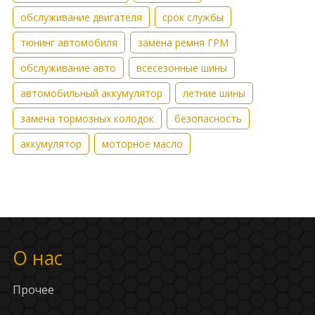
обслуживание двигателя
срок службы
тюнинг автомобиля
замена ремня ГРМ
обслуживание авто
всесезонные шины
автомобильный аккумулятор
летние шины
замена тормозных колодок
безопасность
аккумулятор
моторное масло
О нас
Прочее