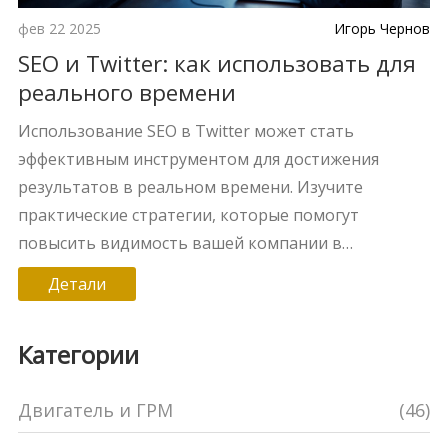
фев 22 2025
Игорь Чернов
SEO и Twitter: как использовать для
реального времени
Использование SEO в Twitter может стать
эффективным инструментом для достижения
результатов в реальном времени. Изучите
практические стратегии, которые помогут
повысить видимость вашей компании в
интернете. Узнайте, как оптимизировать контент
Детали
и использовать особенности платформы Twitter
для продвижения продуктов и услуг. Откройте для
Категории
себя советы известных специалистов, включая
Григория Чарного, и улучшите ваши цифровые
Двигатель и ГРМ
(46)
маркетинговые стратегии.