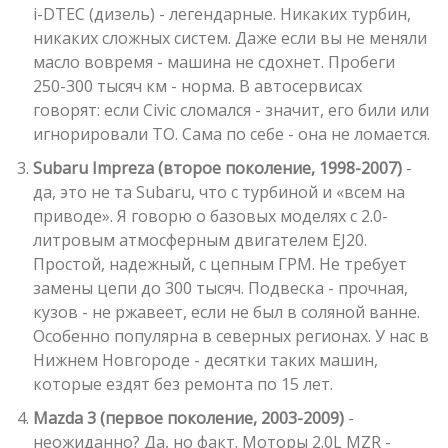
i-DTEC (дизель) - легендарные. Никаких турбин,
никаких сложных систем. Даже если вы не меняли
масло вовремя - машина не сдохнет. Пробеги
250-300 тысяч км - норма. В автосервисах
говорят: если Civic сломался - значит, его били или
игнорировали ТО. Сама по себе - она не ломается.
Subaru Impreza (второе поколение, 1998-2007)
-
да, это не та Subaru, что с турбиной и «всем на
приводе». Я говорю о базовых моделях с 2.0-
литровым атмосферным двигателем EJ20.
Простой, надежный, с цепным ГРМ. Не требует
замены цепи до 300 тысяч. Подвеска - прочная,
кузов - не ржавеет, если не был в соляной ванне.
Особенно популярна в северных регионах. У нас в
Нижнем Новгороде - десятки таких машин,
которые ездят без ремонта по 15 лет.
Mazda 3 (первое поколение, 2003-2009)
-
неожиданно? Да, но факт. Моторы 2.0L MZR -