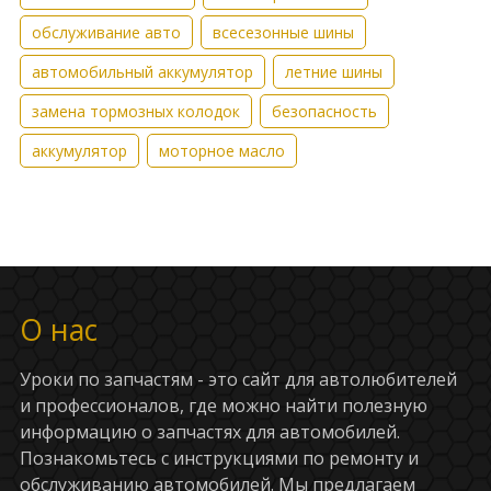
обслуживание авто
всесезонные шины
автомобильный аккумулятор
летние шины
замена тормозных колодок
безопасность
аккумулятор
моторное масло
О нас
Уроки по запчастям - это сайт для автолюбителей
и профессионалов, где можно найти полезную
информацию о запчастях для автомобилей.
Познакомьтесь с инструкциями по ремонту и
обслуживанию автомобилей. Мы предлагаем