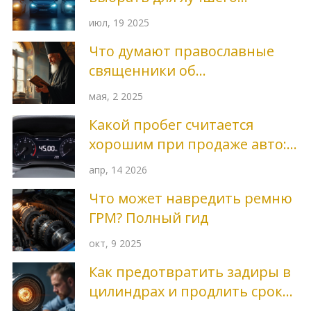
освещения автомобиля
июл, 19 2025
Что думают православные
священники об
астропрогнозах: разбор
мая, 2 2025
позиций РПЦ и мнений
Какой пробег считается
духовенства
хорошим при продаже авто:
нормы и влияние на цену
апр, 14 2026
Что может навредить ремню
ГРМ? Полный гид
окт, 9 2025
Как предотвратить задиры в
цилиндрах и продлить срок
службы двигателя