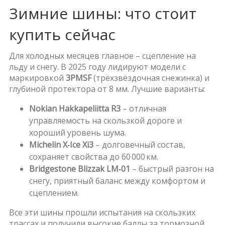
Зимние шины: что стоит
купить сейчас
Для холодных месяцев главное – сцепление на
льду и снегу. В 2025 году лидируют модели с
маркировкой
3PMSF
(трёхзвёздочная снежинка) и
глубиной протектора от 8 мм. Лучшие варианты:
Nokian Hakkapeliitta R3
– отличная
управляемость на скользкой дороге и
хороший уровень шума.
Michelin X‑Ice Xi3
– долговечный состав,
сохраняет свойства до 60 000 км.
Bridgestone Blizzak LM‑01
– быстрый разгон на
снегу, приятный баланс между комфортом и
сцеплением.
Все эти шины прошли испытания на скользких
трассах и получили высокие баллы за тормозной