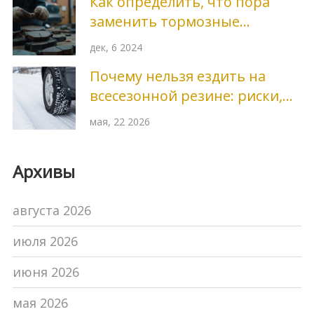
Как определить, что пора
заменить тормозные
колодки: простые советы и
дек, 6 2024
факты
Почему нельзя ездить на
всесезонной резине: риски,
мифы и реальность
мая, 22 2026
Архивы
августа 2026
июля 2026
июня 2026
мая 2026