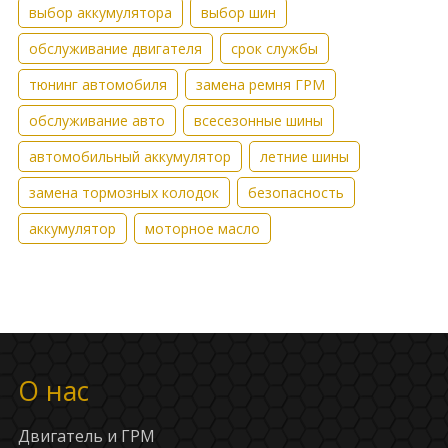
выбор аккумулятора
выбор шин
обслуживание двигателя
срок службы
тюнинг автомобиля
замена ремня ГРМ
обслуживание авто
всесезонные шины
автомобильный аккумулятор
летние шины
замена тормозных колодок
безопасность
аккумулятор
моторное масло
О нас
Двигатель и ГРМ