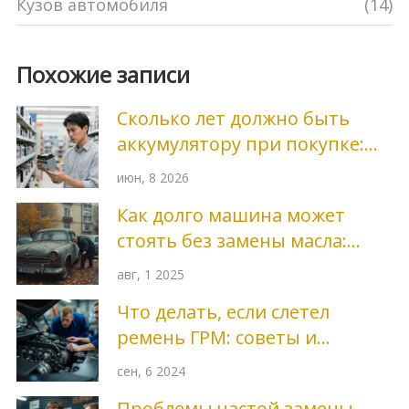
Кузов автомобиля
(14)
Похожие записи
Сколько лет должно быть
аккумулятору при покупке:
полный гид по дате
июн, 8 2026
производства
Как долго машина может
стоять без замены масла:
реально допустимые сроки
авг, 1 2025
Что делать, если слетел
ремень ГРМ: советы и
рекомендации
сен, 6 2024
Проблемы частой замены