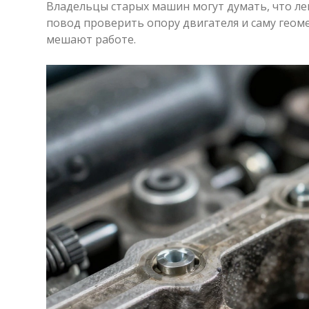
Владельцы старых машин могут думать, что легк
повод проверить опору двигателя и саму гео
мешают работе.