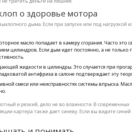
ы не тратить деньги на лишнее.
хлоп о здоровье мотора
ыхлопного дыма. Если при запуске или под нагрузкой и
оторное масло попадает в камеру сгорания. Часто это с
ем цилиндров. Если дым идет постоянно, а не только 
ктивность.
ающей жидкости в цилиндры. Это случается при прога
сладковатой антифриза в салоне подтверждает эту теор
ивной смеси или неисправностях системы впрыска. Масл
но.
лотный и резкий, дело не во влажности. В современных
яции картера также дает синеву. Если вы видите синий
.
лышать и понимать