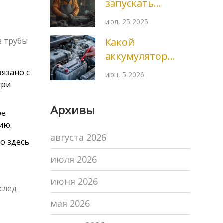
запускать
интервалам
двигатель после
замены
июл, 25 2025
замены масла:
Какой
з трубы
пошаговая
аккумулятор
инструкция и
лучше:
советы
вязано с
июн, 5 2026
свинцово-
при
кислотный, AGM
Архивы
или EFB? Полное
ре
руководство по
ию.
августа 2026
выбору в 2026
о здесь
году
июля 2026
июня 2026
 след
мая 2026