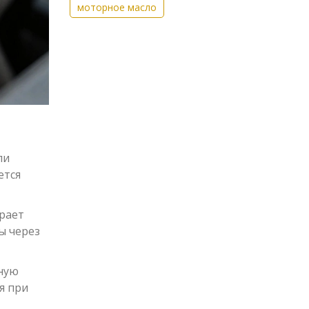
моторное масло
ли
ется
орает
ы через
лную
я при