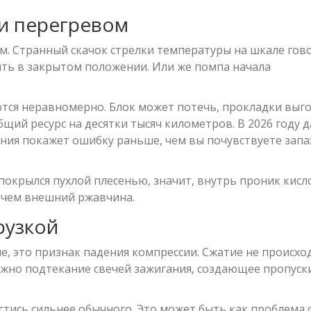
и перегревом
. Странный скачок стрелки температуры на шкале гов
ить в закрытом положении. Или же помпа начала
тся неравномерно. Блок может потечь, прокладки выго
ий ресурс на десятки тысяч километров. В 2026 году 
ения покажет ошибку раньше, чем вы почувствуете запа
покрылся пухлой плесенью, значит, внутрь проник кисл
 чем внешний ржавчина.
рузкой
не, это признак падения компрессии. Сжатие не происхо
ожно подтекание свечей зажигания, создающее пропуск
стись сильнее обычного. Это может быть как проблема 