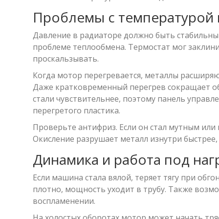
Проблемы с температурой 
Давление в радиаторе должно быть стабильным
проблеме теплообмена. Термостат мог заклин
проскальзывать.
Когда мотор перегревается, металлы расширяю
Даже кратковременный перегрев сокращает общ
стали чувствительнее, поэтому панель управл
перегретого пластика.
Проверьте антифриз. Если он стал мутным или 
Окисление разрушает металл изнутри быстрее,
Динамика и работа под наг
Если машина стала вялой, теряет тягу при обго
плотно, мощность уходит в трубу. Также возм
воспламенении.
На холостых оборотах мотор может начать тря