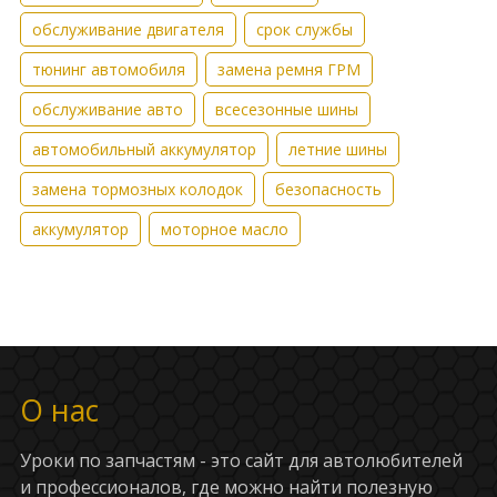
обслуживание двигателя
срок службы
тюнинг автомобиля
замена ремня ГРМ
обслуживание авто
всесезонные шины
автомобильный аккумулятор
летние шины
замена тормозных колодок
безопасность
аккумулятор
моторное масло
О нас
Уроки по запчастям - это сайт для автолюбителей
и профессионалов, где можно найти полезную