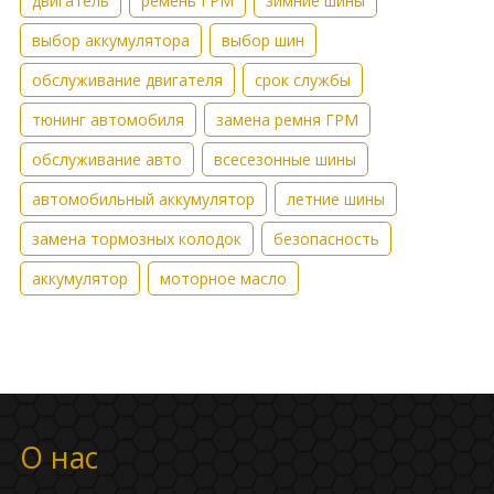
двигатель
ремень ГРМ
зимние шины
выбор аккумулятора
выбор шин
обслуживание двигателя
срок службы
тюнинг автомобиля
замена ремня ГРМ
обслуживание авто
всесезонные шины
автомобильный аккумулятор
летние шины
замена тормозных колодок
безопасность
аккумулятор
моторное масло
О нас