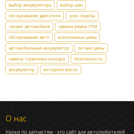
выбор аккумулятора
выбор шин
обслуживание двигателя
срок службы
тюнинг автомобиля
замена ремня ГРМ
обслуживание авто
всесезонные шины
автомобильный аккумулятор
летние шины
замена тормозных колодок
безопасность
аккумулятор
моторное масло
О нас
Уроки по запчастям - это сайт для автолюбителей