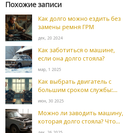
Похожие записи
Как долго можно ездить без
замены ремня ГРМ
дек, 20 2024
Как заботиться о машине,
если она долго стояла?
мар, 1 2025
Как выбрать двигатель с
большим сроком службы:
секреты надежности и
июн, 30 2025
долговечности
Можно ли заводить машину,
которая долго стояла? Что
делать, чтобы не сломать
дек, 26 2025