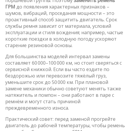
поршневой группы. Поэтому
заменить ремень
ГРМ
до появления характерных признаков –
шумов, вибраций, проседания мощности – это
проактивный способ защитить двигатель. Срок
службы ремня зависит от материала, условий
эксплуатации и стиля вождения; например, частые
короткие поездки в холодную погоду ускоряют
старение резиновой основы.
Для большинства моделей интервал замены
составляет 60 000–100 000 км, но стоит сверяться с
сервисной книжкой. Если вы часто ездите по
бездорожью или перевозите тяжёлый груз,
уменьшите срок до 50 000 км. При плановой
замене механики обычно советуют менять также
натяжитель и помпон – они работают в паре с
ремнём и могут стать причиной
преждевременного износа.
Практический совет: перед заменой прогрейте
двигатель до рабочей температуры, чтобы ремень