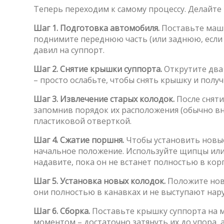
Теперь переходим к самому процессу. Делайте
Шаг 1. Подготовка автомобиля.
Поставьте маши
поднимите переднюю часть (или заднюю, если 
давил на суппорт.
Шаг 2. Снятие крышки суппорта.
Открутите два
– просто ослабьте, чтобы снять крышку и получ
Шаг 3. Извлечение старых колодок.
После сняти
запомнив порядок их расположения (обычно вну
пластиковой отверткой.
Шаг 4. Сжатие поршня.
Чтобы установить новые
начальное положение. Используйте щипцы или
надавите, пока он не встанет полностью в корп
Шаг 5. Установка новых колодок.
Положите новы
они полностью в канавках и не выступают нар
Шаг 6. Сборка.
Поставьте крышку суппорта на м
моментом – достаточно затянуть их до упора,