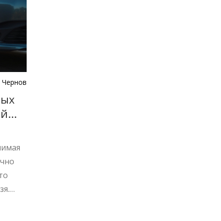
 Чернов
ных
ой
нимая
очно
то
зя.
билей.