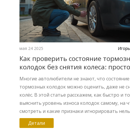
мая 24 2025
Игорь
Как проверить состояние тормоз
колодок без снятия колеса: прост
чеклист
Многие автолюбители не знают, что состояние
тормозных колодок можно оценить, даже не с
колёс. В этой статье расскажем, как быстро и т
выяснить уровень износа колодок самому, на ч
смотреть и какие признаки игнорировать нель
Применимо для большинства легковых автомо
Детали
Делимся советами, которые помогут избежать