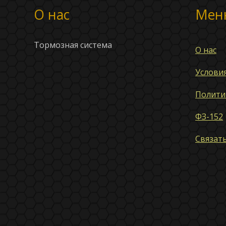
О нас
Мен
Тормозная система
О нас
Услови
Полити
ФЗ-152
Связать