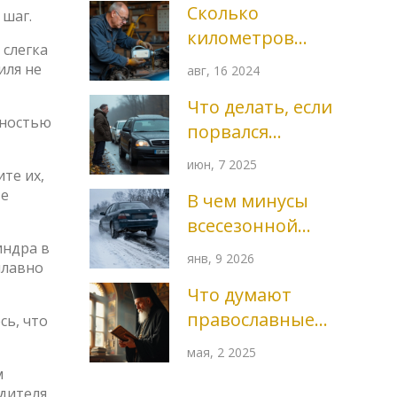
Сколько
 шаг.
проверка и
километров
советы для
 слегка
можно проехать
безопасности
иля не
авг, 16 2024
без замены
Что делать, если
масла в
лностью
порвался
двигателе
ремень ГРМ на
июн, 7 2025
те их,
ходу: пошаговые
те
В чем минусы
действия
всесезонной
индра в
резины? Плюсы
янв, 9 2026
плавно
и реальные
Что думают
ограничения
православные
сь, что
для российских
священники об
дорог
мая, 2 2025
астропрогнозах:
м
разбор позиций
дителя.