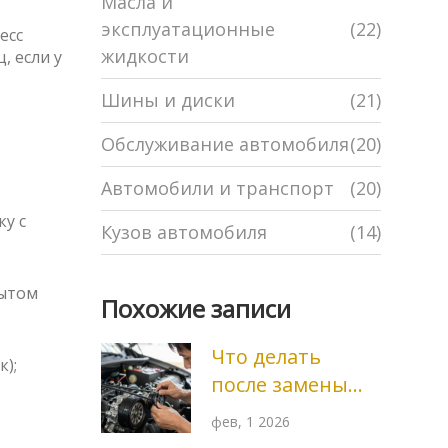
Масла и
эксплуатационные
(22)
есс
жидкости
, если у
Шины и диски
(21)
Обслуживание автомобиля
(20)
Автомобили и транспорт
(20)
ку с
Кузов автомобиля
(14)
рытом
Похожие записи
Что делать
);
после замены
ремня ГРМ:
фев, 1 2026
пошаговая