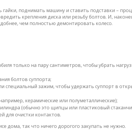
ь гайки, поднимать машину и ставить подставки – проц
вредить крепления диска или резьбу болтов. И, наконец
 удобнее, чем полностью демонтировать колесо.
биля только на пару сантиметров, чтобы убрать нагруз
ния болтов суппорта;
ли специальный зажим, чтобы удержать суппорт в отк
например, керамические или полуметаллические);
цилиндра (обычно это щипцы или пластиковый стаканчик
ей для очистки контактов.
се дома, так что ничего дорогого закупать не нужно.