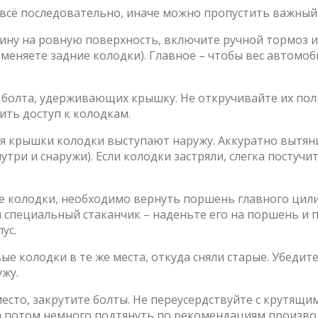
 всё последовательно, иначе можно пропустить важный
ну на ровную поверхность, включите ручной тормоз и
меняете задние колодки). Главное – чтобы вес автомоб
 болта, удерживающих крышку. Не откручивайте их по
ить доступ к колодкам.
я крышки колодки выступают наружу. Аккуратно вытяни
три и снаружи). Если колодки застряли, слегка постучи
 колодки, необходимо вернуть поршень главного цил
 специальный стаканчик – наденьте его на поршень и 
ус.
е колодки в те же места, откуда сняли старые. Убедите
ужу.
есто, закрутите болты. Не переусердствуйте с крутящи
 а потом немного подтянуть по рекомендациям произво