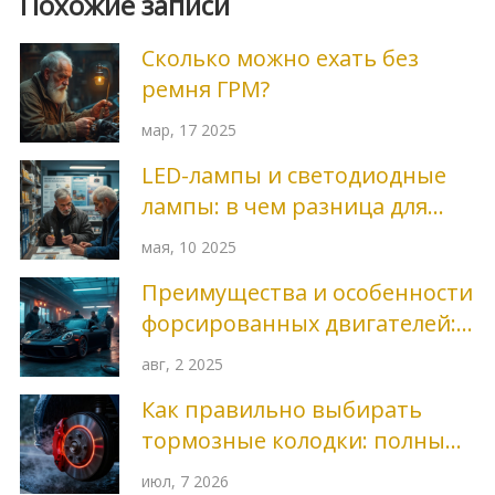
Похожие записи
Сколько можно ехать без
ремня ГРМ?
мар, 17 2025
LED-лампы и светодиодные
лампы: в чем разница для
автомобиля
мая, 10 2025
Преимущества и особенности
форсированных двигателей:
зачем увеличивать мощность
авг, 2 2025
мотора
Как правильно выбирать
тормозные колодки: полный
гид по типам, брендам и
июл, 7 2026