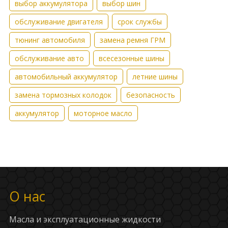
выбор аккумулятора
выбор шин
обслуживание двигателя
срок службы
тюнинг автомобиля
замена ремня ГРМ
обслуживание авто
всесезонные шины
автомобильный аккумулятор
летние шины
замена тормозных колодок
безопасность
аккумулятор
моторное масло
О нас
Масла и эксплуатационные жидкости