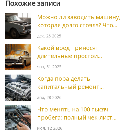
Похожие записи
Можно ли заводить машину,
которая долго стояла? Что
делать, чтобы не сломать
дек, 26 2025
авто
Какой вред приносят
длительные простои
автомобилю: Проще
янв, 31 2025
продлить срок службы кузова
Когда пора делать
капитальный ремонт
двигателя: признаки, пробег
апр, 28 2026
и сроки
Что менять на 100 тысяч
пробега: полный чек-лист
замены узлов и тюнинг для
июл, 12 2026