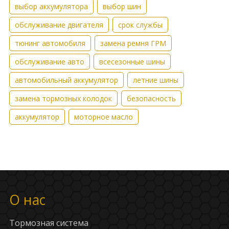
выбор аккумулятора
выбор шин
обслуживание двигателя
срок службы
тюнинг автомобиля
замена ремня ГРМ
обслуживание авто
всесезонные шины
автомобильный аккумулятор
летние шины
замена тормозных колодок
безопасность
аккумулятор
моторное масло
О нас
Тормозная система