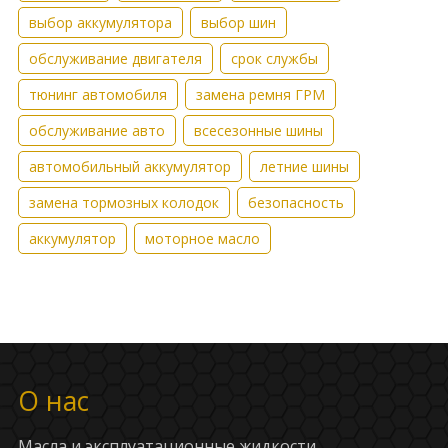
выбор аккумулятора
выбор шин
обслуживание двигателя
срок службы
тюнинг автомобиля
замена ремня ГРМ
обслуживание авто
всесезонные шины
автомобильный аккумулятор
летние шины
замена тормозных колодок
безопасность
аккумулятор
моторное масло
О нас
Масла и эксплуатационные жидкости