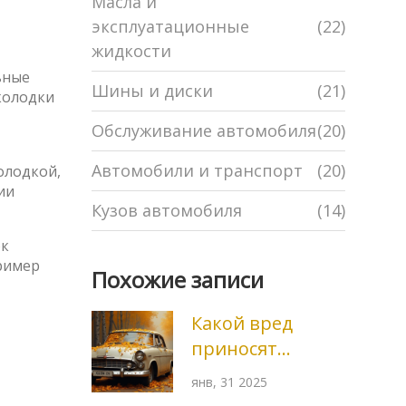
Масла и
эксплуатационные
(22)
жидкости
ьные
Шины и диски
(21)
колодки
Обслуживание автомобиля
(20)
Автомобили и транспорт
(20)
олодкой,
ии
Кузов автомобиля
(14)
ок
пример
Похожие записи
Какой вред
приносят
длительные
янв, 31 2025
простои