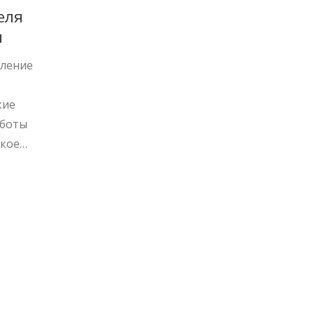
еля
ы
дление
кие
аботы
ское
ют.
ранять
е
ля.