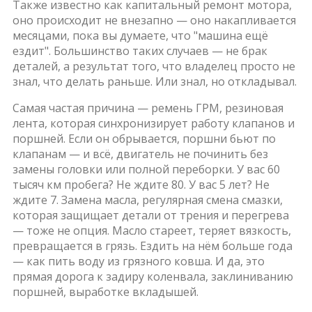
Также известно как
капитальный ремонт мотора
,
оно происходит не внезапно — оно накапливается
месяцами, пока вы думаете, что "машина ещё
ездит".
Большинство таких случаев — не брак
деталей, а результат того, что владелец просто не
знал, что делать раньше. Или знал, но откладывал.
Самая частая причина —
ремень ГРМ
,
резиновая
лента, которая синхронизирует работу клапанов и
поршней
. Если он обрывается, поршни бьют по
клапанам — и всё, двигатель не починить без
замены головки или полной переборки. У вас 60
тысяч км пробега? Не ждите 80. У вас 5 лет? Не
ждите 7.
Замена масла
,
регулярная смена смазки,
которая защищает детали от трения и перегрева
— тоже не опция. Масло стареет, теряет вязкость,
превращается в грязь. Ездить на нём больше года
— как пить воду из грязного ковша. И да, это
прямая дорога к задиру коленвала, заклиниванию
поршней, выработке вкладышей.