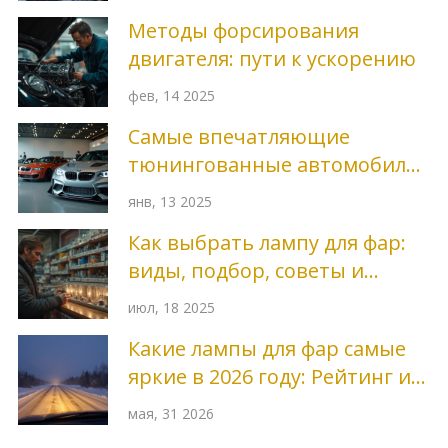
Методы форсирования
двигателя: пути к ускорению
фев, 14 2025
Самые впечатляющие
тюнингованные автомобили
в мире
янв, 13 2025
Как выбрать лампу для фар:
виды, подбор, советы и
секреты
июл, 18 2025
Какие лампы для фар самые
яркие в 2026 году: Рейтинг и
выбор
мая, 31 2026