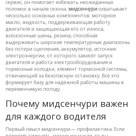
сервис
, он помогает избежать неожиданных
поломок в начале сезона.
мидсенчури
охватывает
несколько основных компонентов:
моторное
масло
,
жидкость, поддерживающая работу
двигателя и защищающая его от износа
,
всесезонные шины
,
резина, способная
выдерживать широкие температурные диапазоны
без потери сцепления
,
аккумулятор
,
источник
электроэнергии, от которого зависят запуск
двигателя и работа электрооборудования
и
тормозные колодки
,
элемент тормозной системы,
отвечающий за безопасную остановку
. Всё это
формирует базу для надёжной работы машины в
переменчивую погоду.
Почему мидсенчури важен
для каждого водителя
Первый смысл мидсенчури — профилактика. Если
вовремя заменить
моторное масло
, то вы