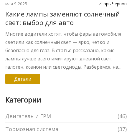
мая 9 2025
Игорь Чернов
Какие лампы заменяют солнечный
свет: выбор для авто
Многие водители хотят, чтобы фары автомобиля
светили как солнечный свет — ярко, четко и
безопасно для глаз. В статье рассказано, какие
лампы лучше всего имитируют дневной свет:
галоген, ксенон или светодиоды. Разберёмся, на
что обращать внимание при выборе и как
Детали
подобрать оптимальный вариант под свои задачи.
Особое внимание уделим нюансам установки и
Категории
реальным советам из опыта автомобилистов. Не
останется без внимания и вопрос легальности
Двигатель и ГРМ
(46)
используемых решений.
Тормозная система
(37)