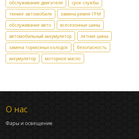
обслуживание двигателя
срок службы
тюнинг автомобиля
замена ремня ГРМ
обслуживание авто
всесезонные шины
автомобильный аккумулятор
летние шины
замена тормозных колодок
безопасность
аккумулятор
моторное масло
О нас
Фары и освещение