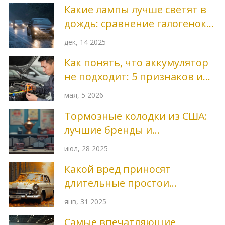
Какие лампы лучше светят в
дождь: сравнение галогенок,
ксенонов и светодиодов
дек, 14 2025
Как понять, что аккумулятор
не подходит: 5 признаков и
правила подбора
мая, 5 2026
Тормозные колодки из США:
лучшие бренды и
особенности
июл, 28 2025
Какой вред приносят
длительные простои
автомобилю: Проще
янв, 31 2025
продлить срок службы кузова
Самые впечатляющие