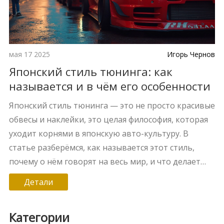
мая 17 2025
Игорь Чернов
Японский стиль тюнинга: как
называется и в чём его особенности
Японский стиль тюнинга — это не просто красивые
обвесы и наклейки, это целая философия, которая
уходит корнями в японскую авто-культуру. В
статье разберёмся, как называется этот стиль,
почему о нём говорят на весь мир, и что делает
его таким узнаваемым. Расскажем, какие
Детали
направления существуют, какие детали выбирают
для тюнинга и как сделать свой автомобиль в
Категории
японском стиле. Дадим практические советы и