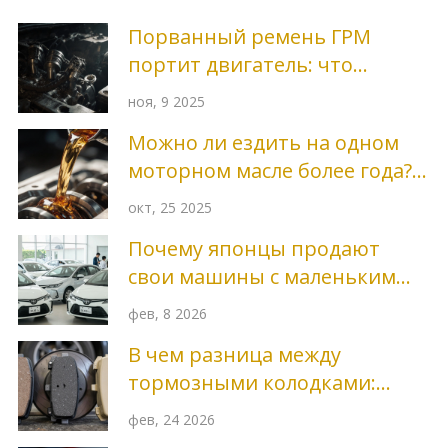
Порванный ремень ГРМ
портит двигатель: что
происходит и как этого
ноя, 9 2025
избежать
Можно ли ездить на одном
моторном масле более года?
Плюсы и минусы
окт, 25 2025
Почему японцы продают
свои машины с маленьким
пробегом?
фев, 8 2026
В чем разница между
тормозными колодками:
какие выбрать и почему это
фев, 24 2026
важно