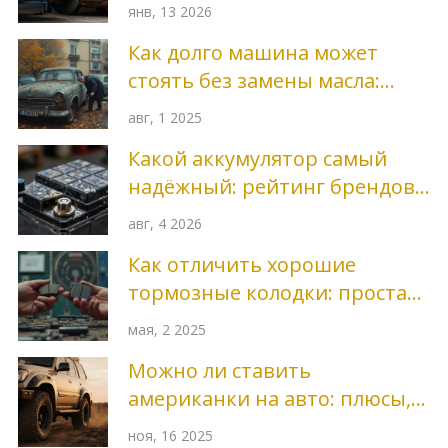
начинается износ кузова и
янв, 13 2026
как его продлить
Как долго машина может
стоять без замены масла:
реально допустимые сроки
авг, 1 2025
Какой аккумулятор самый
надёжный: рейтинг брендов
и как выбрать
авг, 4 2026
Как отличить хорошие
тормозные колодки: простая
проверка для каждого
мая, 2 2025
Можно ли ставить
американки на авто: плюсы,
минусы и реальные
ноя, 16 2025