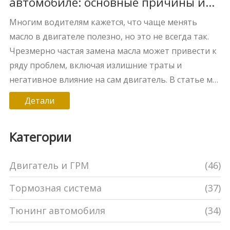
автомобиле: основные причины и
последствия
Многим водителям кажется, что чаще менять
масло в двигателе полезно, но это не всегда так.
Чрезмерно частая замена масла может привести к
ряду проблем, включая излишние траты и
негативное влияние на сам двигатель. В статье мы
рассмотрим, почему стоит придерживаться
Детали
рекомендаций производителя по замене масла, и
какие подводные камни могут ожидать любителей
Категории
регулярно меняться. Также узнаете советы, как
избежать ошибок в уходе за автомобилем.
Двигатель и ГРМ
(46)
Тормозная система
(37)
Тюнинг автомобиля
(34)