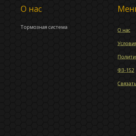
О нас
Мен
Тормозная система
О нас
Услови
Полити
ФЗ-152
Связать