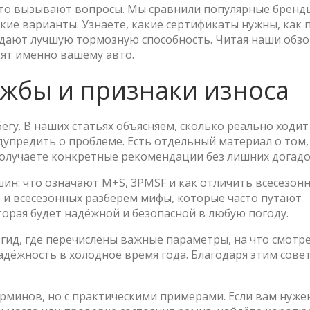
асто вызывают вопросы. Мы сравнили популярные бренд
ские варианты. Узнаете, какие сертификаты нужны, как 
 дают лучшую тормозную способность. Читая наши обзо
ят именно вашему авто.
ужбы и признаки износа
гу. В наших статьях объясняем, сколько реально ходит
редупредить о проблеме. Есть отдельный материал о том
 получаете конкретные рекомендации без лишних догадо
ин: что означают M+S, 3PMSF и как отличить всесезон
S и всесезонных разберём мифы, которые часто путают
торая будет надёжной и безопасной в любую погоду.
 гид, где перечислены важные параметры, на что смотр
дёжность в холодное время года. Благодаря этим сове
ерминов, но с практическими примерами. Если вам нуже