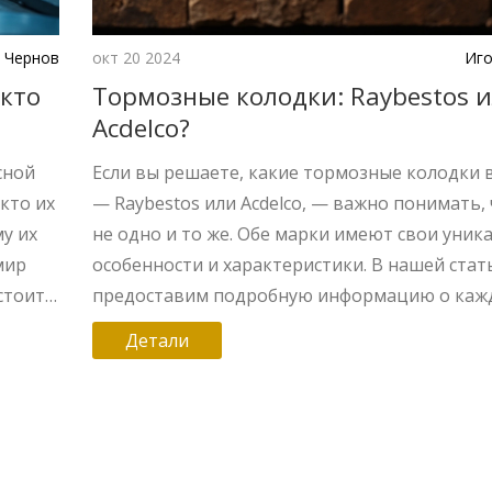
 Чернов
окт 20 2024
Иго
 кто
Тормозные колодки: Raybestos 
Acdelco?
сной
Если вы решаете, какие тормозные колодки 
кто их
— Raybestos или Acdelco, — важно понимать, 
му их
не одно и то же. Обе марки имеют свои уник
мир
особенности и характеристики. В нашей стат
стоит
предоставим подробную информацию о каж
е
марке, расскажем об их ключевых отличиях 
Детали
ш
советы по замене и выбору тормозных колод
Не
Поговорим о надежности, соотношении цены
качества каждой из них.