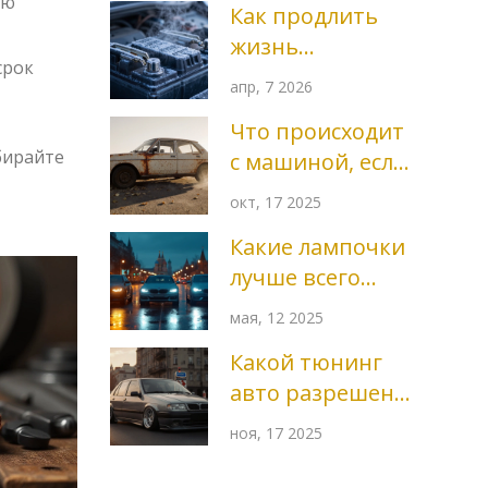
ую
Как продлить
продлить срок
жизнь
службы
срок
аккумулятору в
двигателя
апр, 7 2026
машине:
Что происходит
простые советы
бирайте
с машиной, если
и секреты ухода
она простаивает
окт, 17 2025
5 лет?
Какие лампочки
лучше всего
ставить в фары:
мая, 12 2025
разбор
Какой тюнинг
вариантов
авто разрешен в
России в 2025
ноя, 17 2025
году: список
легальных