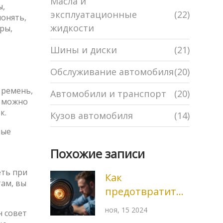
Масла и
ы,
эксплуатационные
(22)
понять,
жидкости
ры,
Шины и диски
(21)
Обслуживание автомобиля
(20)
 ремень,
Автомобили и транспорт
(20)
, можно
к.
Кузов автомобиля
(14)
ные
Похожие записи
еть при
Как
там, вы
предотвратить
задиры в
ноя, 15 2024
н совет
цилиндрах и