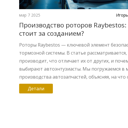
мар 7 2025
Игорь
Производство роторов Raybestos:
стоит за созданием?
Роторы Raybestos — ключевой элемент безопа
тормозной системы. В статье рассматривается, 
производит, что отличает их от других, и поче
выбирают автоэнтузиасты. Мы погружаемся в 
производства автозапчастей, объясняя, на что 
обратить внимание при выборе роторов. Такж
Детали
поделимся советами по уходу за ним, чтобы ва
автомобиль оставался безопасным на дороге. 
упускайте шанс узнать больше о качественных
автокомпонентах!