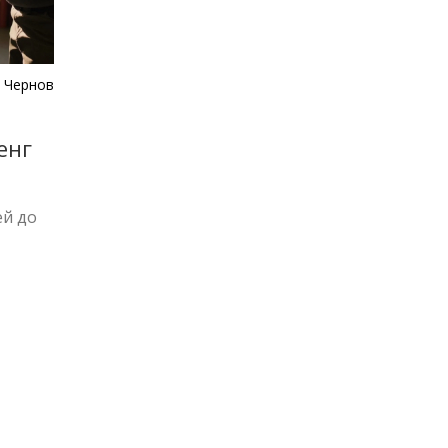
 Чернов
енг
ей до