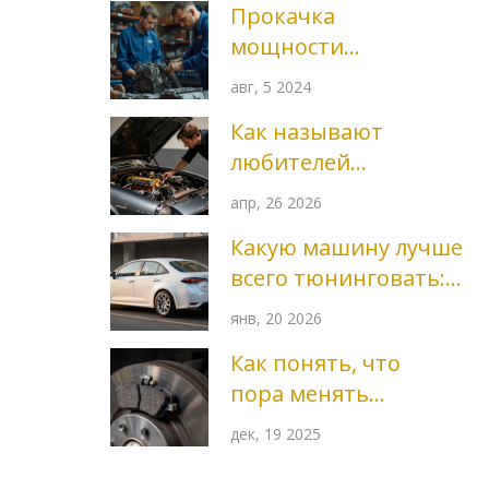
Прокачка
мощности
двигателя: как
авг, 5 2024
раскрыть
Как называют
потенциал
любителей
машины
машин: от
апр, 26 2026
петролхедов до
Какую машину лучше
фанатов
всего тюнинговать:
тюнинга
топ-5 моделей для
янв, 20 2026
стайлинга и
Как понять, что
производительности
пора менять
тормозные
дек, 19 2025
колодки:
признаки