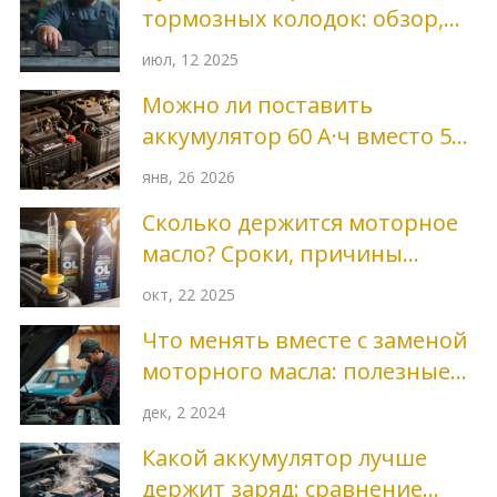
тормозных колодок: обзор,
сравнение, советы выбора
июл, 12 2025
Можно ли поставить
аккумулятор 60 А·ч вместо 55
А·ч: что важно знать
янв, 26 2026
Сколько держится моторное
масло? Сроки, причины
порчи и как их избежать
окт, 22 2025
Что менять вместе с заменой
моторного масла: полезные
советы и факты
дек, 2 2024
Какой аккумулятор лучше
держит заряд: сравнение