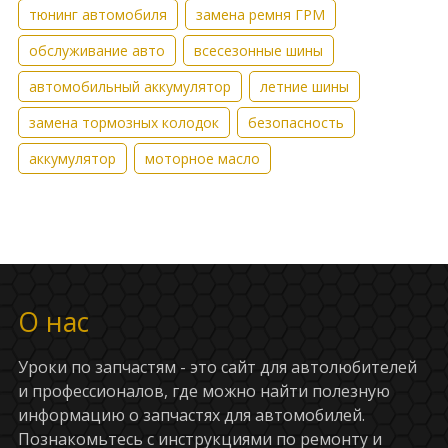
тюнинг автомобиля
замена ремня ГРМ
обслуживание авто
всесезонные шины
автомобильный аккумулятор
летние шины
замена тормозных колодок
безопасность
аккумулятор
моторное масло
О нас
Уроки по запчастям - это сайт для автолюбителей
и профессионалов, где можно найти полезную
информацию о запчастях для автомобилей.
Познакомьтесь с инструкциями по ремонту и