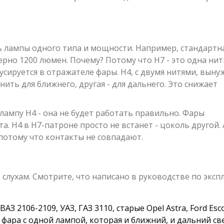
ь лампы одного типа и мощности. Например, стандартна
ерно 1200 люмен. Почему? Потому что H7 - это одна нит
усируется в отражателе фары. H4, с двумя нитями, выну
ить для ближнего, другая - для дальнего. Это снижает
 лампу H4 - она не будет работать правильно. Фары
. H4 в H7-патроне просто не встанет - цоколь другой. 
 потому что контакты не совпадают.
 слухам. Смотрите, что написано в руководстве по эксп
З 2106-2109, УАЗ, ГАЗ 3110, старые Opel Astra, Ford Esco
на фара с одной лампой, которая и ближний, и дальний све