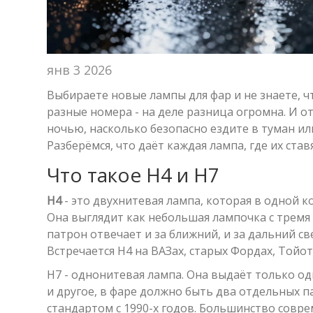
янв 3 2026
Выбираете новые лампы для фар и не знаете, ч
разные номера - на деле разница огромна. И о
ночью, насколько безопасно ездите в туман и
Разберёмся, что даёт каждая лампа, где их став
Что такое H4 и H7
H4
- это двухнитевая лампа, которая в одной к
Она выглядит как небольшая лампочка с тремя 
патрон отвечает и за ближний, и за дальний св
Встречается H4 на ВАЗах, старых Фордах, Тойот
H7
- однонитевая лампа. Она выдаёт только оди
и другое, в фаре должно быть два отдельных п
стандартом с 1990-х годов. Большинство соврем