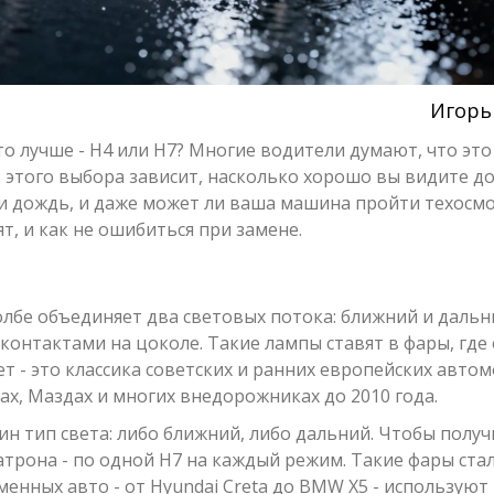
Игорь
то лучше - H4 или H7? Многие водители думают, что это
т этого выбора зависит, насколько хорошо вы видите д
ли дождь, и даже может ли ваша машина пройти техосмо
ят, и как не ошибиться при замене.
олбе объединяет два световых потока: ближний и дальни
контактами на цоколе. Такие лампы ставят в фары, где
ет - это классика советских и ранних европейских автом
ах, Маздах и многих внедорожниках до 2010 года.
н тип света: либо ближний, либо дальний. Чтобы получи
атрона - по одной H7 на каждый режим. Такие фары ста
енных авто - от Hyundai Creta до BMW X5 - используют