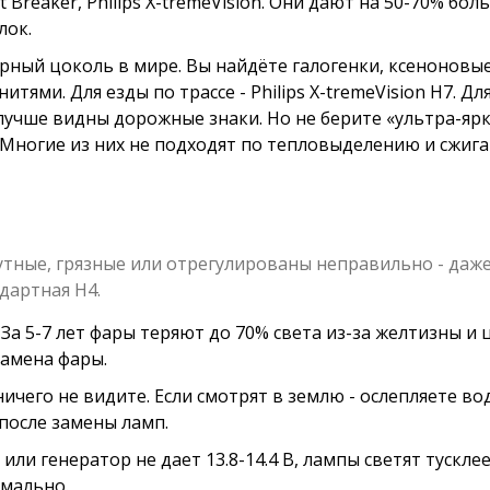
Breaker, Philips X-tremeVision. Они дают на 50-70% бол
лок.
ярный цоколь в мире. Вы найдёте галогенки, ксеноновые
ями. Для езды по трассе - Philips X-tremeVision H7. Дл
т, лучше видны дорожные знаки. Но не берите «ультра-яр
 Многие из них не подходят по тепловыделению и сжиг
мутные, грязные или отрегулированы неправильно - даже
ндартная H4.
 За 5-7 лет фары теряют до 70% света из-за желтизны и 
замена фары.
ничего не видите. Если смотрят в землю - ослепляете во
 после замены ламп.
или генератор не дает 13.8-14.4 В, лампы светят тусклее
рмально.