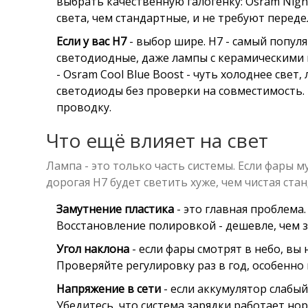
выбрать качественную галогенку: Osram Night 
света, чем стандартные, и не требуют переде
Если у вас H7
- выбор шире. H7 - самый попул
светодиодные, даже лампы с керамическими нит
- Osram Cool Blue Boost - чуть холоднее све
светодиоды без проверки на совместимость.
проводку.
Что ещё влияет на свет
Лампа - это только часть системы. Если фары 
дорогая H7 будет светить хуже, чем чистая ста
Замутнение пластика
- это главная проблема.
Восстановление полировкой - дешевле, чем 
Угол наклона
- если фары смотрят в небо, вы 
Проверяйте регулировку раз в год, особенно
Напряжение в сети
- если аккумулятор слабый 
Убедитесь, что система зарядки работает но