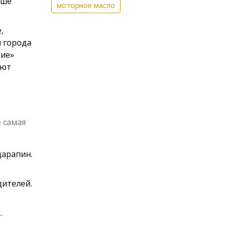
ьше
моторное масло
,
я города
кие»
ают
 самая
царапин.
дителей.
.