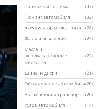
Тормозная система
(37)
Тюнинг автомобиля
(32)
Аккумулятор и электрика
(28)
Фары и освещение
(25)
Масла и
эксплуатационные
(22)
жидкости
Шины и диски
(21)
Обслуживание автомобиля
(20)
Автомобили и транспорт
(20)
Кузов автомобиля
(14)