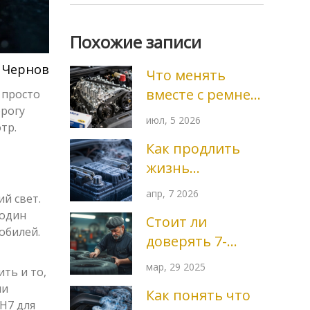
Похожие записи
 Чернов
Что менять
вместе с ремнем
 просто
орогу
ГРМ: полный
июл, 5 2026
тр.
список деталей
Как продлить
и советы
жизнь
аккумулятору в
апр, 7 2026
й свет.
машине:
 один
Стоит ли
простые советы
обилей.
доверять 7-
и секреты ухода
летним шинам?
мар, 29 2025
ть и то,
ли
Как понять что
 H7 для