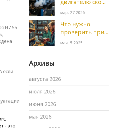
двигателю скоро
конец: признаки
мар, 27 2026
и диагностика
Что нужно
я H7 55
проверить при
ь,
покупке
ждена
мая, 5 2025
аккумулятора:
главные нюансы
Архивы
выбора
А если
августа 2026
июля 2026
луатации
июня 2026
мая 2026
rt,
т - это