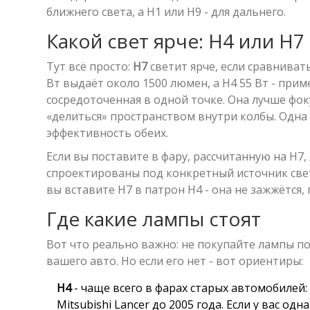
ближнего света, а H1 или H9 - для дальнего.
Какой свет ярче: H4 или H7
Тут всё просто:
H7
светит ярче, если сравниват
Вт выдаёт около 1500 люмен, а H4 55 Вт - прим
сосредоточенная в одной точке. Она лучше фок
«делиться» пространством внутри колбы. Одна н
эффективность обеих.
Если вы поставите в фару, рассчитанную на H7,
спроектированы под конкретный источник света
вы вставите H7 в патрон H4 - она не зажжётся,
Где какие лампы стоят
Вот что реально важно: не покупайте лампы по
вашего авто. Но если его нет - вот ориентиры:
H4
- чаще всего в фарах старых автомобилей: ВА
Mitsubishi Lancer до 2005 года. Если у вас од