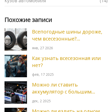
Кузов автомобиля
(14)
Похожие записи
Всепогодные шины дороже,
чем всесезонные?
Разбираемся в ценах и
янв, 27 2026
реальной выгоде
Как узнать всесезонная или
нет?
фев, 17 2025
Можно ли ставить
аккумулятор с большим
ампер-часами: плюсы,
дек, 2 2025
минусы и что важно знать
Можно ли ездить на одном